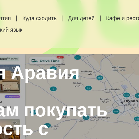
ятия
|
Куда сходить
|
Для детей
|
Кафе и рес
кий язык
я Аравия
ам покупать
сть с