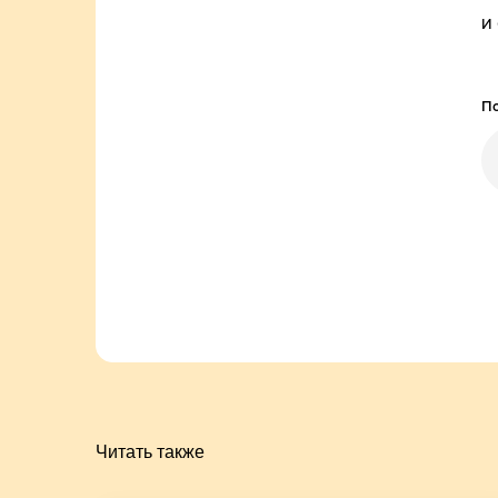
и
По
Читать также