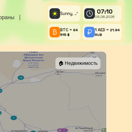
07:10
☀️
Sunny,
°
..
тораны
|
06.08.2026
BTC =
1 AED =
64
21.94
515 $
RUB
🏠 Недвижимость