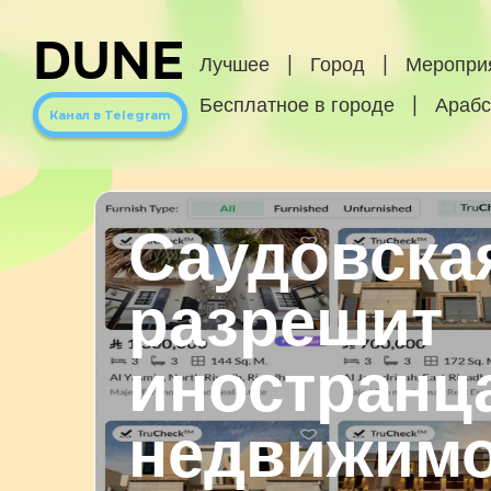
DUNE
Лучшее
|
Город
|
Меропри
Бесплатное в городе
|
Арабс
Канал в Telegram
Саудовска
разрешит
иностранц
недвижимо