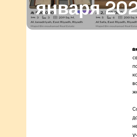
января 202

с
п
к
в
ж
С
д
н
у