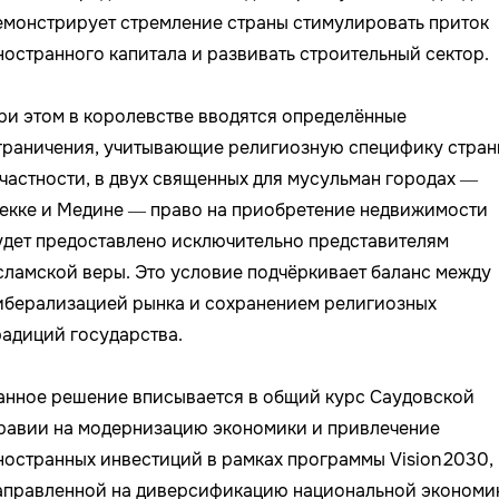
емонстрирует стремление страны стимулировать приток
ностранного капитала и развивать строительный сектор.
ри этом в королевстве вводятся определённые
граничения, учитывающие религиозную специфику стран
 частности, в двух священных для мусульман городах —
екке и Медине — право на приобретение недвижимости
удет предоставлено исключительно представителям
сламской веры. Это условие подчёркивает баланс между
иберализацией рынка и сохранением религиозных
радиций государства.
анное решение вписывается в общий курс Саудовской
равии на модернизацию экономики и привлечение
ностранных инвестиций в рамках программы Vision 2030,
аправленной на диверсификацию национальной экономи