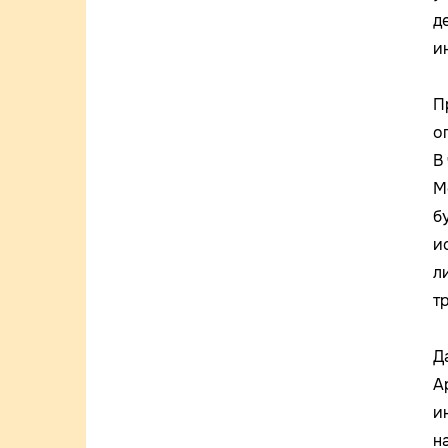
д
и
П
о
В
М
б
и
л
т
Д
А
и
н