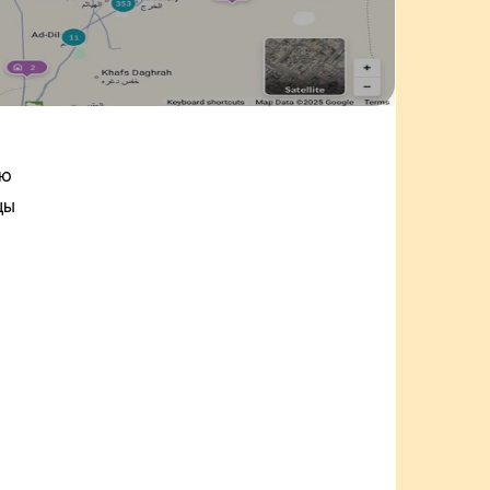
ию
цы