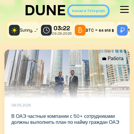
DUNE
Канал в Telegram
03:22
☀️
Sunny,
°
BTC =
1 
..
64 913 $
09.08.2026
💼 Работа
08.05.2026
В ОАЭ частные компании с 50+ сотрудниками
должны выполнить план по найму граждан ОАЭ