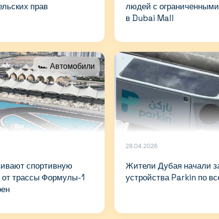
ельских прав
людей с ограниченным
в Dubai Mall
🏎 Автомобили
28.04.2026
вивают спортивную
Жители Дубая начали з
 от трассы Формулы-1
устройства Parkin по вс
рен