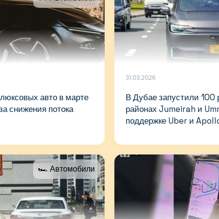
31.03.2026
люксовых авто в марте
В Дубае запустили 100 
за снижения потока
районах Jumeirah и Um
поддержке Uber и Apoll
🏎 Автомобили