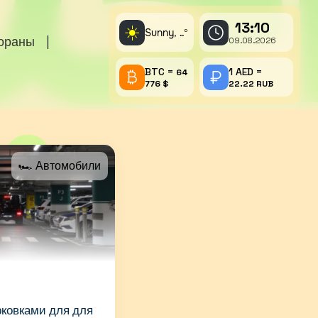
13:10
☀️
Sunny,
°
..
тораны
|
09.08.2026
BTC =
1 AED =
64
776 $
22.22 RUB
🏎 Автомобили
рковками для для