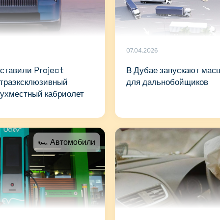
07.04.2026
ставили Project
В Дубае запускают мас
ьтраэксклюзивный
для дальнобойщиков
вухместный кабриолет
🏎 Автомобили