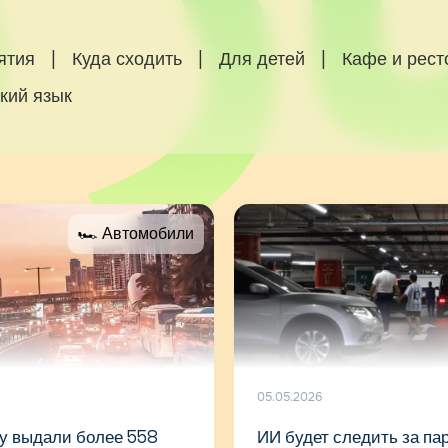
ятия
|
Куда сходить
|
Для детей
|
Кафе и рес
кий язык
🏎 Автомобили
05.05.2026
ду выдали более 558
ИИ будет следить за па