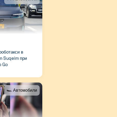
роботакси в
m Suqeim при
o Go
🏎 Автомобили