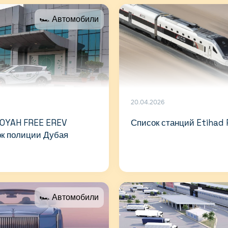
🏎 Автомобили
20.04.2026
VOYAH FREE EREV
Список станций Etihad 
рк полиции Дубая
🏎 Автомобили