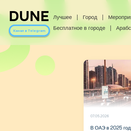
DUNE
Лучшее
|
Город
|
Меропри
Бесплатное в городе
|
Арабс
Канал в Telegram
07.05.2026
В ОАЭ в 2025 го