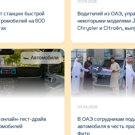
07.04.2026
ят станции быстрой
Водителей из ОАЭ, уп
ктромобилей на 600
некоторыми моделями J
тах
Chrysler и Citroën, вы
по 2018 год, призывают
использование машин и
неисправных подушек б
🏎 Автомобили
03.04.2026
 онлайн-тест-драйв
В ОАЭ сотрудникам под
томобилей
автомобиля в честь пра
Фитр