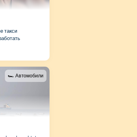
е такси
работать
🏎 Автомобили