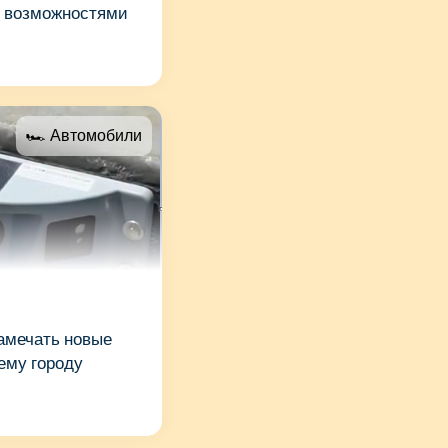
и возможностями
🏎 Автомобили
амечать новые
ему городу