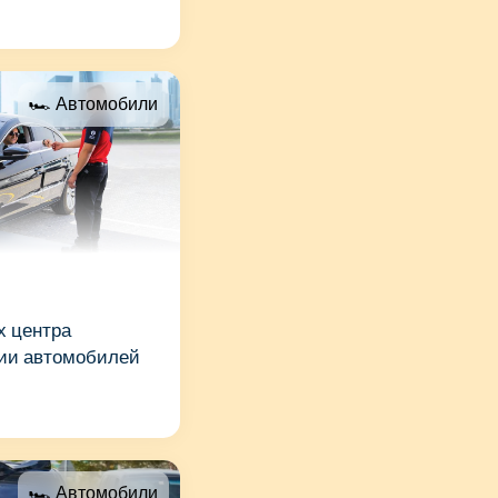
🏎 Автомобили
х центра
ции автомобилей
🏎 Автомобили