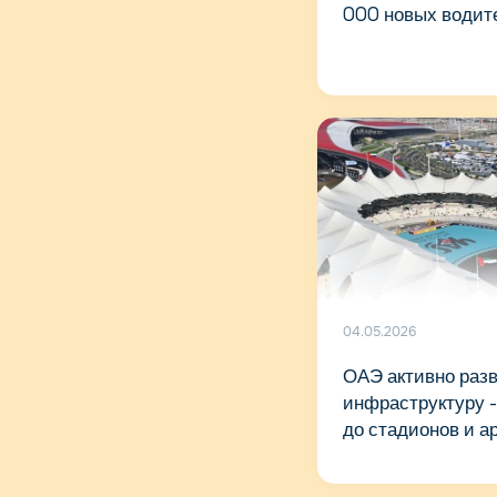
000 новых водит
04.05.2026
ОАЭ активно раз
инфраструктуру -
до стадионов и а