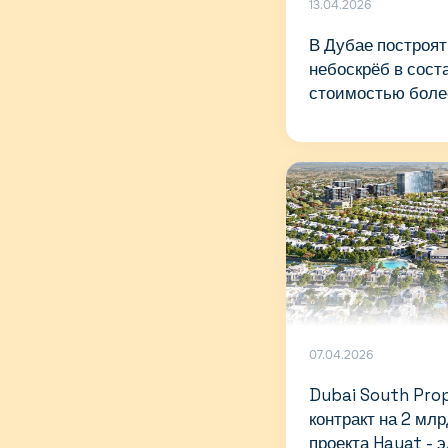
13.04.2026
В Дубае построя
небоскрёб в сост
стоимостью боле
07.04.2026
Dubai South Pro
контракт на 2 мл
проекта Hayat - 