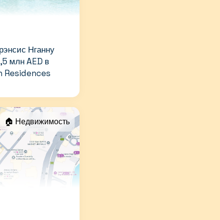
рэнсис Нганну
,5 млн AED в
h Residences
🏠 Недвижимость