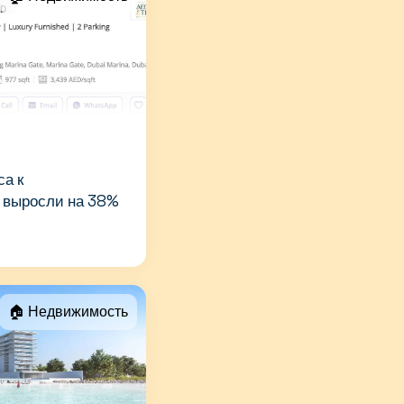
са к
 выросли на 38%
🏠 Недвижимость