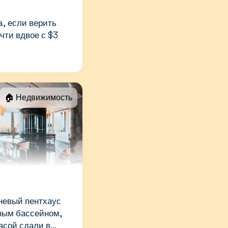
a, если верить
чти вдвое с $3
🏠 Недвижимость
вневый пентхаус
тным бассейном,
асой сдали в