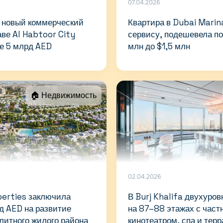
07.04.2026
т новый коммерческий
Квартира в Dubai Marin
аве Al Habtoor City
сервису, подешевела по
е 5 млрд AED
млн до $1,5 млн
🏠 Недвижимость
02.04.2026
perties заключила
В Burj Khalifa двухуро
рд AED на развитие
на 87–88 этажах с час
элитного жилого района
кинотеатром, спа и терр