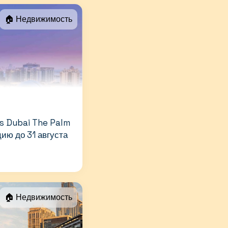
🏠 Недвижимость
is Dubai The Palm
цию до 31 августа
🏠 Недвижимость