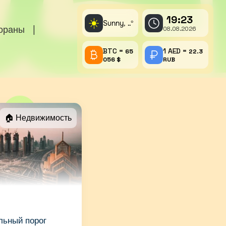
19:23
☀️
Sunny,
°
..
тораны
|
08.08.2026
BTC =
1 AED =
65
22.3
056 $
RUB
🏠 Недвижимость
льный порог