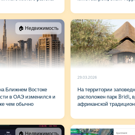
аренду за 12 млн AED в 
🏠 Недвижимость
29.03.2026
на Ближнем Востоке
На территории заповед
сти в ОАЭ изменился и
расположен парк Bridi,
же чем обычно
африканской традицион
🏠 Недвижимость