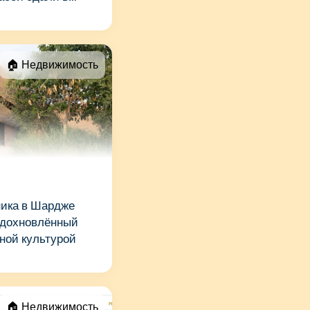
год (~$3,2 млн)
🏠 Недвижимость
ника в Шардже
 вдохновлённый
ной культурой
🏠 Недвижимость