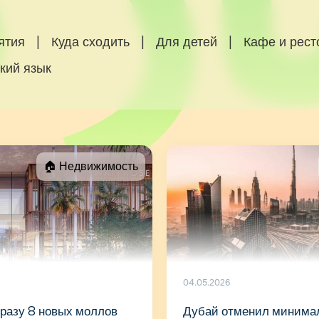
ятия
|
Куда сходить
|
Для детей
|
Кафе и рес
кий язык
🏠 Недвижимость
04.05.2026
сразу 8 новых моллов
Дубай отменил минима