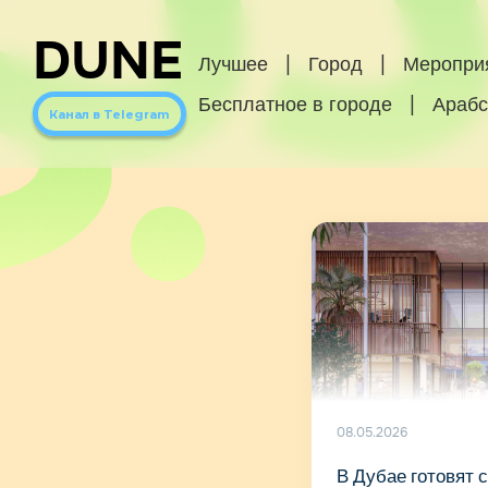
DUNE
Лучшее
|
Город
|
Меропри
Бесплатное в городе
|
Арабс
Канал в Telegram
08.05.2026
В Дубае готовят 