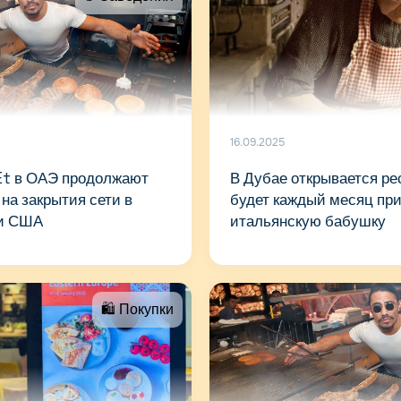
16.09.2025
Et в ОАЭ продолжают
В Дубае открывается ре
 на закрытия сети в
будет каждый месяц пр
 и США
итальянскую бабушку
🛍 Покупки