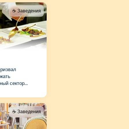
☕️ Заведения
призвал
жать
ный сектор
☕️ Заведения