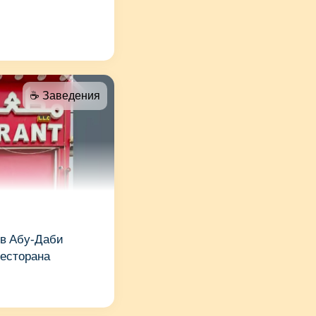
☕️ Заведения
 в Абу‑Даби
ресторана