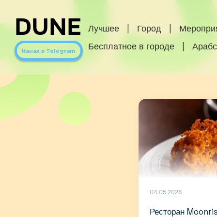
DUNE
Лучшее
|
Город
|
Меропри
Бесплатное в городе
|
Арабс
Канал в Telegram
04.05.2026
Ресторан Moonris