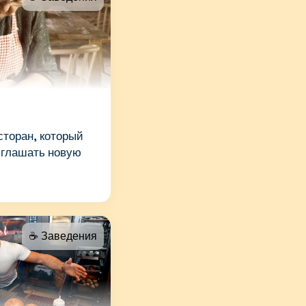
сторан, который
иглашать новую
☕️ Заведения