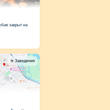
убае закрыт на
☕️ Заведения