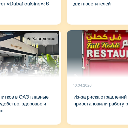
ет «Dubai cuisine»: 6
для посетителей
☕️ Заведения
10.04.2026
питков в ОАЭ главные
Из‑за риска отравлений
удобство, здоровье и
приостановили работу 
ия