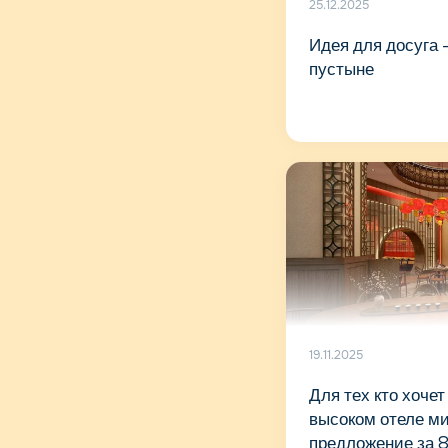
25.12.2025
Идея для досуга 
пустыне
19.11.2025
Для тех кто хоче
высоком отеле ми
предложение за 