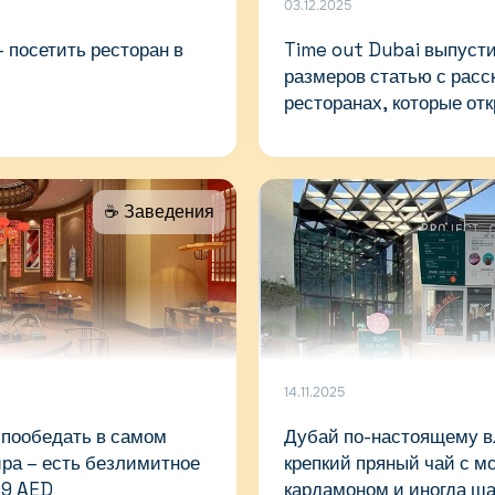
03.12.2025
– посетить ресторан в
Time out Dubai выпуст
размеров статью с расс
ресторанах, которые от
году
☕️ Заведения
14.11.2025
т пообедать в самом
Дубай по-настоящему вл
ра – есть безлимитное
крепкий пряный чай с м
89 AED
кардамоном и иногда ш