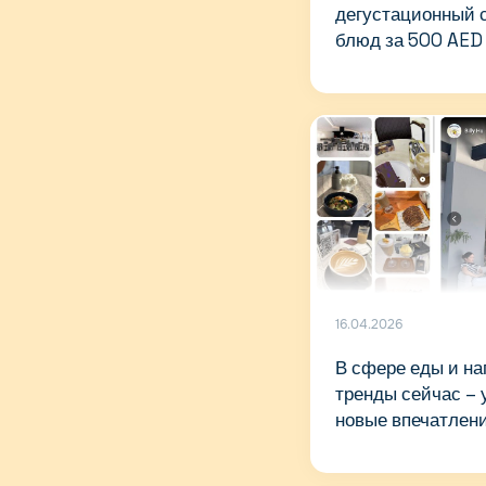
дегустационный с
блюд за 500 AED
16.04.2026
В сфере еды и на
тренды сейчас – 
новые впечатлен