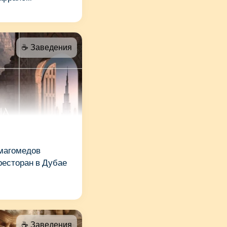
☕️ Заведения
магомедов
ресторан в Дубае
☕️ Заведения