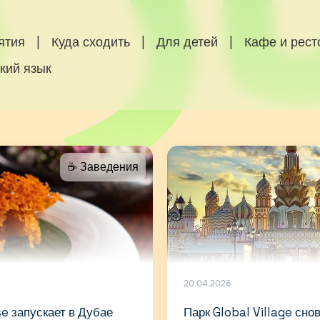
ятия
|
Куда сходить
|
Для детей
|
Кафе и рес
кий язык
☕️ Заведения
20.04.2026
e запускает в Дубае
Парк Global Village сно