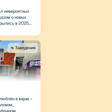
ил невероятных
казом о новых
крылись в 2025
☕️ Заведения
юблён в карак –
олоком,
афраном