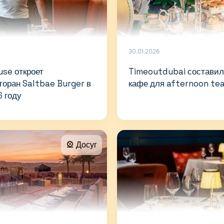
30.01.2026
use откроет
Timeoutdubai составил
оран Saltbae Burger в
кафе для afternoon te
6 году
🎡 Досуг