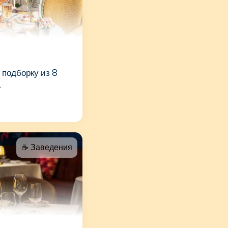
 подборку из 8
a
☕️ Заведения