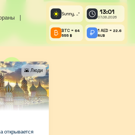
13:01
☀️
Sunny,
°
..
тораны
|
07.08.2026
BTC =
1 AED =
64
22.6
555 $
RUB
🌇 Люди
ва открывается