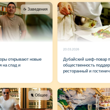
☕️ Заведения
20.03.2026
торы открывают новые
Дубайский шеф-повар 
я на спад и
общественность поддер
ресторанный и гостинич
города
🐈 Общее