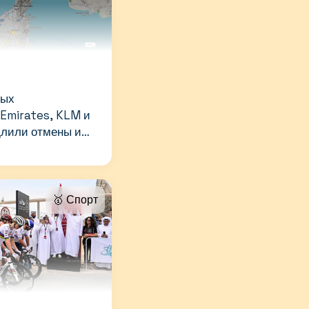
ных
 Emirates, KLM и
одлили отмены и
убай
🥇 Спорт