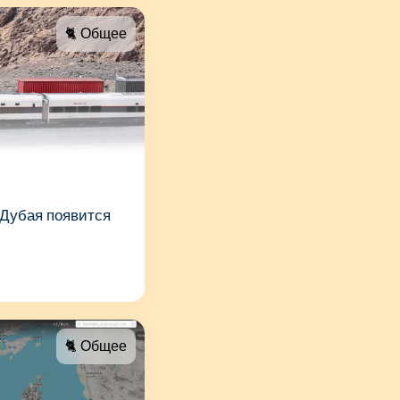
🐈 Общее
 Дубая появится
🐈 Общее