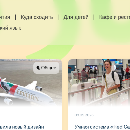
ятия
|
Куда сходить
|
Для детей
|
Кафе и рес
кий язык
🐈 Общее
09.05.2026
авила новый дизайн
Умная система «Red Ca