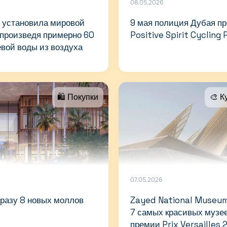
08.05.2026
 установила мировой
9 мая полиция Дубая пр
 произведя примерно 60
Positive Spirit Cycling
вой воды из воздуха
🛍 Покупки
🎨 К
07.05.2026
сразу 8 новых моллов
Zayed National Museum
7 самых красивых музее
премии Prix Versailles 