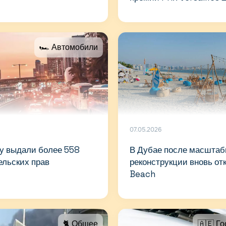
🏎 Автомобили
07.05.2026
ду выдали более 558
В Дубае после масштаб
ельских прав
реконструкции вновь от
Beach
🐈 Общее
🇦🇪 Го