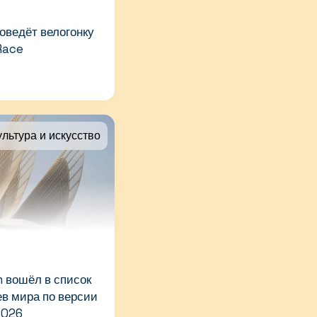
оведёт велогонку
 Race
ультура и искусство
 вошёл в список
в мира по версии
2026