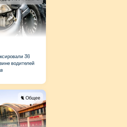
иксировали 36
вине водителей
ав
🐈 Общее