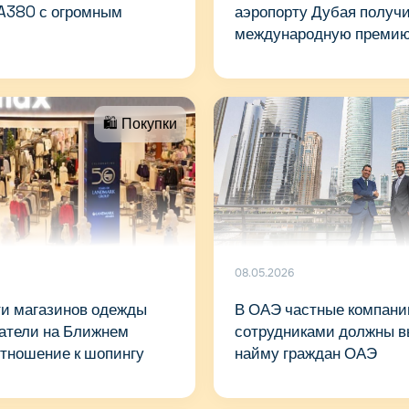
 A380 с огромным
аэропорту Дубая получ
международную премию
🛍 Покупки
08.05.2026
ти магазинов одежды
В ОАЭ частные компани
патели на Ближнем
сотрудниками должны в
отношение к шопингу
найму граждан ОАЭ