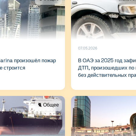
07.05.2026
Marina произошёл пожар
В ОАЭ за 2025 год заф
ое строится
ДТП, произошедших по 
без действительных пр
🐈 Общее