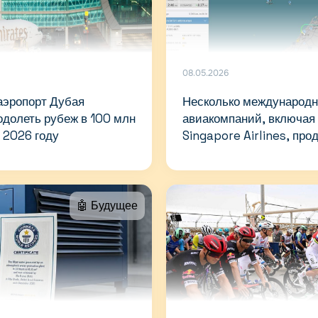
08.05.2026
эропорт Дубая
Несколько международ
долеть рубеж в 100 млн
авиакомпаний, включая
 2026 году
Singapore Airlines, пр
ограничения рейсов в Д
🤖 Будущее