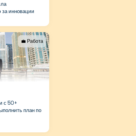
ила
 за инновации
💼 Работа
и с 50+
ыполнить план по