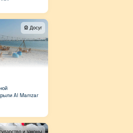
🎡 Досуг
ной
крыли Al Mamzar
сударство и законы