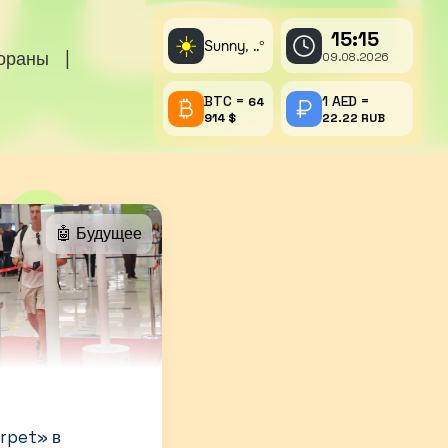
15:15
☀️
Sunny,
°
..
тораны
|
09.08.2026
BTC =
1 AED =
64
914 $
22.22 RUB
🤖 Будущее
rpet» в