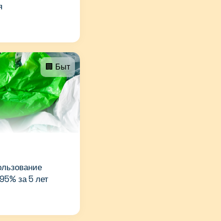
я
🏢 Быт
ользование
95% за 5 лет