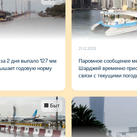
21.12.2025
за 2 дня выпало 127 мм
Паромное сообщение м
вышает годовую норму
Шарджей временно прио
связи с текущими пого
🏢 Быт