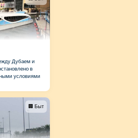
ежду Дубаем и
становлено в
дными условиями
🏢 Быт