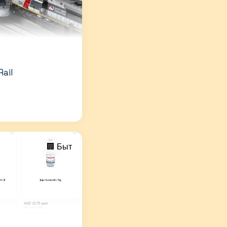
Rail
🏢 Быт