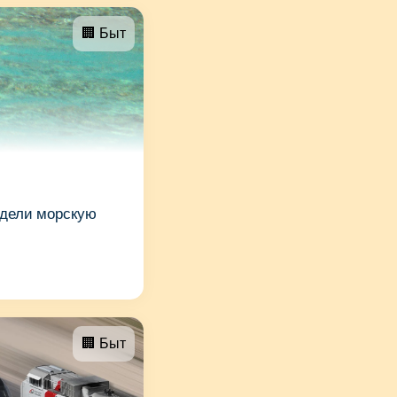
🏢 Быт
идели морскую
🏢 Быт