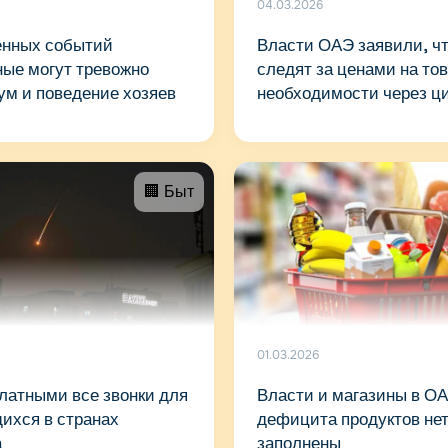
04.03.2026
ённых событий
Власти ОАЭ заявили, чт
ые могут тревожно
следят за ценами на то
ум и поведение хозяев
необходимости через ц
мониторинга
🏢 Быт
01.03.2026
латными все звонки для
Власти и магазины в ОА
ихся в странах
дефицита продуктов нет
а
заполнены