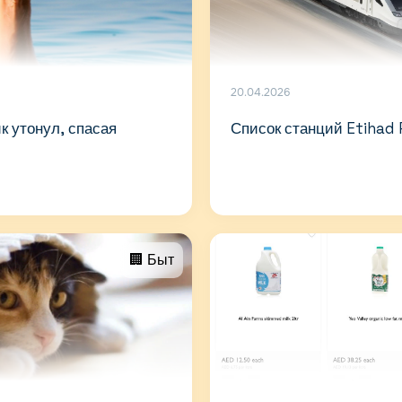
20.04.2026
к утонул, спасая
Список станций Etihad 
🏢 Быт