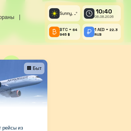
10:40
☀️
Sunny,
°
..
тораны
|
08.08.2026
BTC =
1 AED =
64
22.3
945 $
RUB
🏢 Быт
 рейсы из