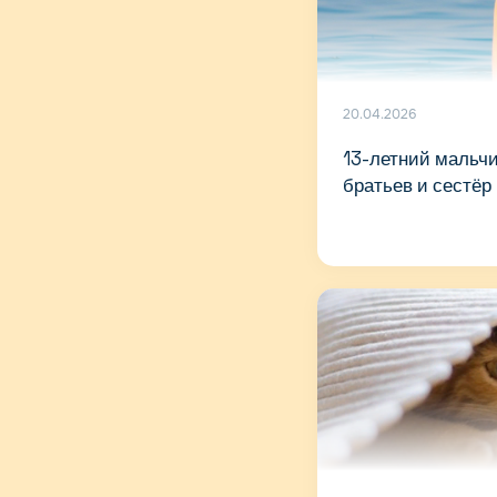
20.04.2026
13-летний мальчи
братьев и сестёр