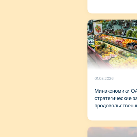
01.03.2026
Минэкономики ОА
стратегические з
продовольственн
непродовольстве
достаточны и нах