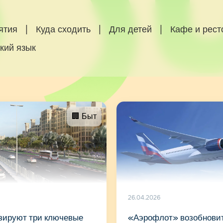
ятия
|
Куда сходить
|
Для детей
|
Кафе и рес
кий язык
🏢 Быт
26.04.2026
зируют три ключевые
«Аэрофлот» возобновит