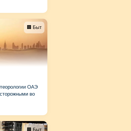
🏢 Быт
етеорологии ОАЭ
осторожными во
🏢 Быт