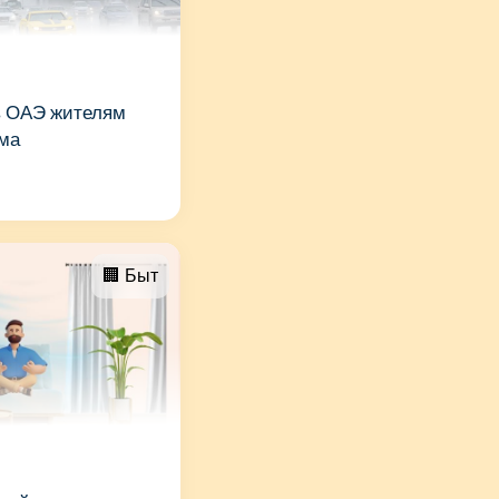
в ОАЭ жителям
ома
🏢 Быт