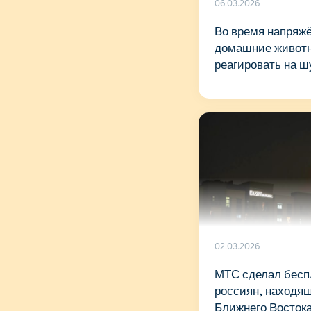
06.03.2026
Во время напряж
домашние животн
реагировать на ш
02.03.2026
МТС сделал бесп
россиян, находящ
Ближнего Восток