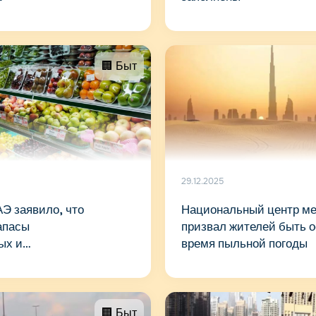
🏢 Быт
29.12.2025
Э заявило, что
Национальный центр м
апасы
призвал жителей быть 
ых и
время пыльной погоды
нных товаров
одятся под контролем
🏢 Быт