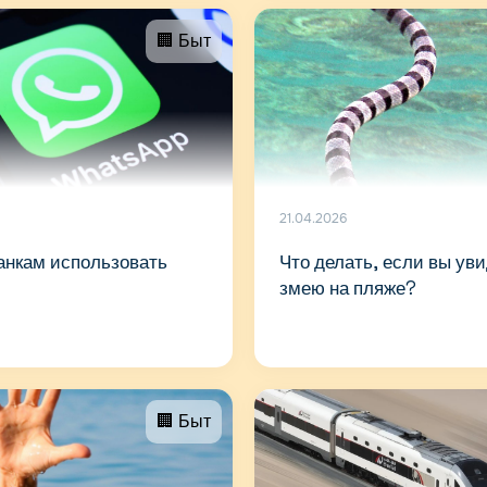
🏢 Быт
21.04.2026
анкам использовать
Что делать, если вы ув
змею на пляже?
🏢 Быт