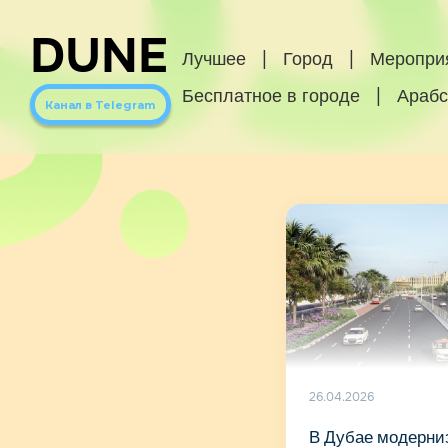
DUNE
Лучшее
|
Город
|
Меропри
Бесплатное в городе
|
Арабс
Канал в Telegram
26.04.2026
В Дубае модерни