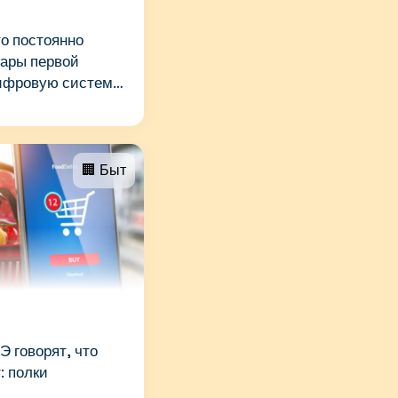
о постоянно
вары первой
ифровую систему
🏢 Быт
Э говорят, что
: полки