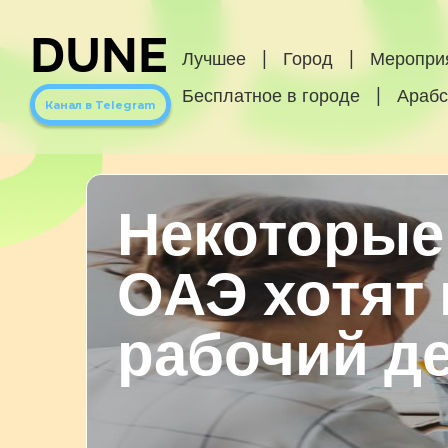
DUNE
Лучшее
|
Город
|
Меропри
Бесплатное в городе
|
Арабс
Канал в Telegram
Некоторые
ОАЭ хотят
рабочий де