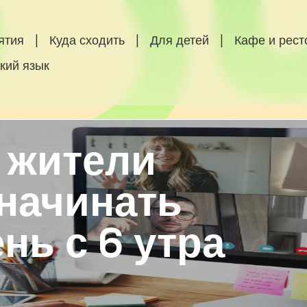
ятия
|
Куда сходить
|
Для детей
|
Кафе и рес
кий язык
 жители
 начинать
нь с 6 утра