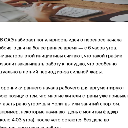
️В ОАЭ набирает популярность идея о переносе начала
абочего дня на более раннее время — с 6 часов утра.
нициаторы этой инициативы считают, что такой график
озволит заканчивать работу к полудню, что особенно
ктуально в летний период из-за сильной жары.
торонники раннего начала рабочего дня аргументируют
вою позицию тем, что многие жители страны уже привыкл
ставать рано утром для молитвы или занятий спортом.
апример, некоторые начинают день с молитвы фаджр
около 4:03 утра), после чего остаются без дела до
фициального начала работы.