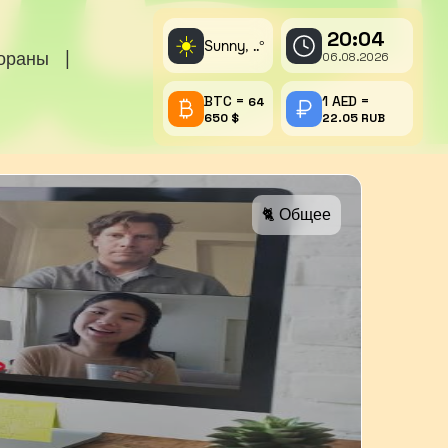
20:04
☀️
Sunny,
°
..
тораны
|
06.08.2026
BTC =
1 AED =
64
650 $
22.05 RUB
🐈 Общее