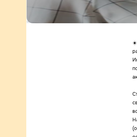
☀
р
И
п
а
С
с
в
Н
(
о