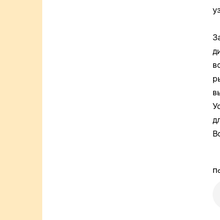
у
З
д
в
р
в
У
д
В
По