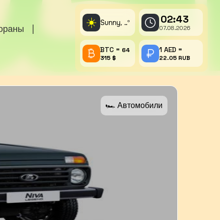
02:43
☀️
Sunny,
°
..
тораны
|
07.08.2026
BTC =
1 AED =
64
315 $
22.05 RUB
🏎 Автомобили