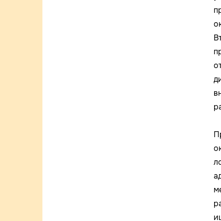
п
о
В
п
о
д
в
р
П
о
л
а
м
р
и