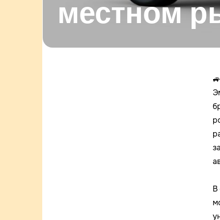
местном р

Э
б
р
р
з
а
В
м
у