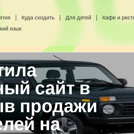
ятия
|
Куда сходить
|
Для детей
|
Кафе и рес
кий язык
тила
ый сайт в
ыв продажи
елей на