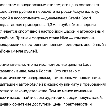
росветом и внедорожным стилем; его цена составляет
коло 2 млн рублей в пересчёте на российскую валюту.
торой в ассортименте — динамичная Granta Sport,
редлагаемая примерно за 1,3 млн рублей; эта версия
тличается спортивной настройкой шасси и агрессивным
изайном. Третьей моделью стала Niva — компактный
недорожник с постоянным полным приводом, оценённый 
айоне 1,4 млн рублей.
римечательно, что на местном рынке цены на Lada
казались выше, чем в России. Это связано с
огистическими издержками, таможенными пошлинами,
даптацией автомобилей к жаркому климату и требования
естного законодательства. Тем не менее компания
ассчитывает найти свою аудиторию среди покупателей,
щущих сочетание доступной цены, практичности и