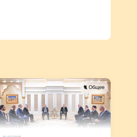
🐈 Общее