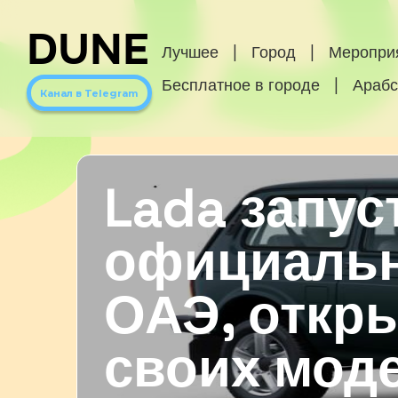
DUNE
Лучшее
|
Город
|
Меропри
Бесплатное в городе
|
Арабс
Канал в Telegram
Lada запус
официальн
ОАЭ, откр
своих мод