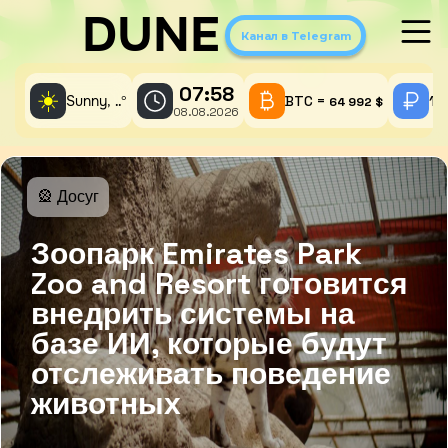
DUNE
Канал в Telegram
07:58
☀️
Sunny,
°
BTC =
1 
..
64 992 $
08.08.2026
🎡 Досуг
Зоопарк Emirates Park
Zoo and Resort готовится
внедрить системы на
базе ИИ, которые будут
отслеживать поведение
животных