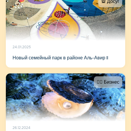
🎡 Досуг
24.01.2025
Новый семейный парк в районе Аль-Авир II
🤵‍♂️ Бизнес
26.12.2024