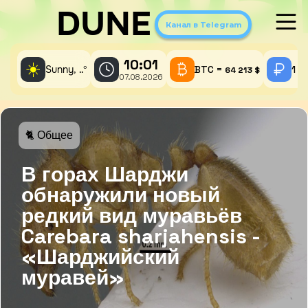
DUNE
Канал в Telegram
10:01
☀️
Sunny,
°
BTC =
1 A
..
64 213 $
07.08.2026
🐈 Общее
В горах Шарджи
обнаружили новый
редкий вид муравьёв
Carebara sharjahensis -
«Шарджийский
муравей»