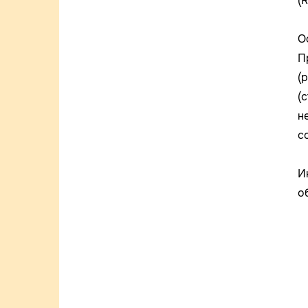
(R
О
П
(
(
н
с
И
о