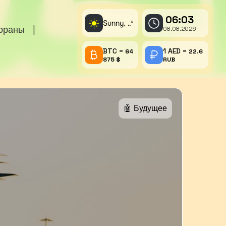
06:03
☀️
Sunny,
°
..
тораны
|
08.08.2026
BTC =
1 AED =
64
22.6
875 $
RUB
🤖 Будущее