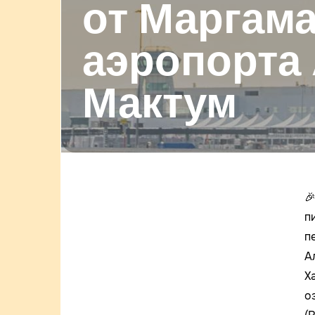
от Маргама
аэропорта
Мактум

п
п
А
Х
о