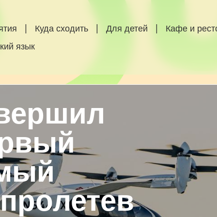
ятия
|
Куда сходить
|
Для детей
|
Кафе и рес
кий язык
овершил
ервый
емый
 пролетев