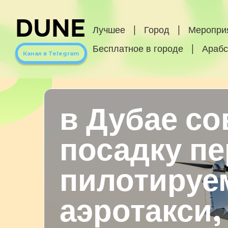
DUNE
Лучшее
|
Город
|
Меропри
Бесплатное в городе
|
Арабс
Канал в Telegram
в Дубае с
посадку п
пилотиру
аэротакси,