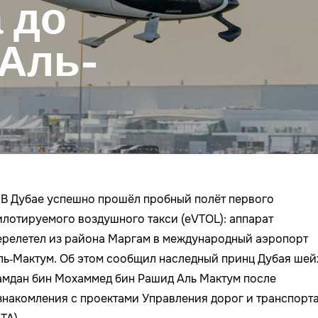
 до
 Аль-
В Дубае успешно прошёл пробный полёт первого
илотируемого воздушного такси (eVTOL): аппарат
ерелетел из района Маргам в международный аэропорт
ль‑Мактум. Об этом сообщил наследный принц Дубая шей
амдан бин Мохаммед бин Рашид Аль Мактум после
знакомления с проектами Управления дорог и транспорт