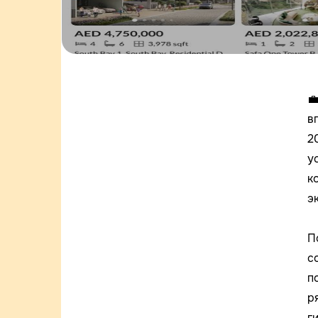

в
2
у
к
э
П
с
п
р
г