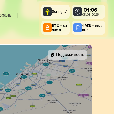
01:06
☀️
Sunny,
°
..
тораны
|
08.08.2026
BTC =
1 AED =
64
22.6
936 $
RUB
🏠 Недвижимость