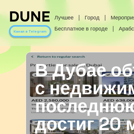
DUNE
Лучшее
|
Город
|
Меропри
Бесплатное в городе
|
Арабс
Канал в Telegram
В Дубае о
с недвижи
последню
достиг 20 