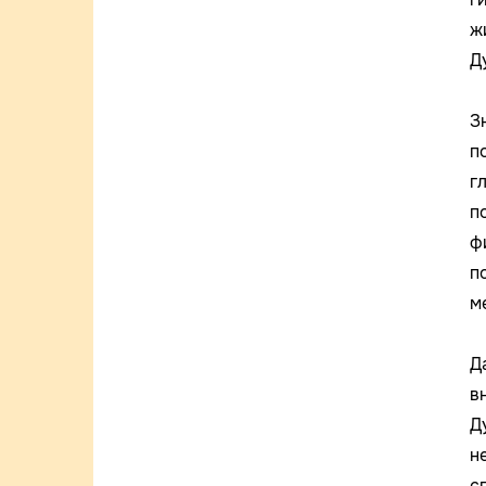
ж
Д
З
п
г
п
ф
п
м
Д
в
Д
н
с