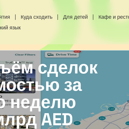
ятия
|
Куда сходить
|
Для детей
|
Кафе и рес
кий язык
бъём сделок
мостью за
ю неделю
млрд AED