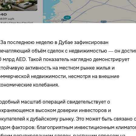
За последнюю неделю в Дубае зафиксирован
печатляющий объём сделок с недвижимостью — он дости
0 млрд AED. Такой показатель наглядно демонстрирует
стойчивую активность на местном рынке жилья и
оммерческой недвижимости, несмотря на внешние
кономические колебания.
одобный масштаб операций свидетельствует о
охраняющемся высоком доверии инвесторов и
окупателей к дубайскому рынку. Это может быть связано 
ядом факторов: благоприятным инвестиционным климато
ибким регулированием сделок, растущим спросом на