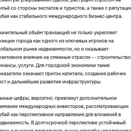
ильё со стороны экспатов и туристов, а также с репутаци
убая как стабильного международного бизнес‑центра.
начительный объём транзакций не только укрепляет
озиции города как одного из ключевых игроков на
лобальном рынке недвижимости, но и оказывает
озитивное влияние на смежные отрасли — строительство
инансы, услуги. Для городской экономики такие
оказатели означают приток капитала, создание рабочих
ест и дальнейшее развитие инфраструктуры.
анные цифры, вероятно, привлекут дополнительное
нимание международных инвесторов, рассматривающих
убай как перспективное направление для вложений в
едвижимость. В долгосрочной перспективе устойчивый
прос и высокая ликвидность рынка способны поддержива