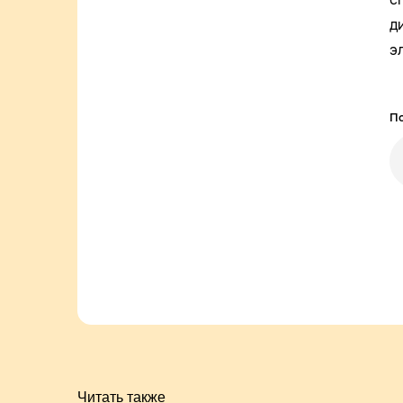
д
э
По
Читать также