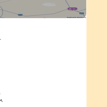
г
с
м,