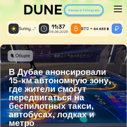
DUNE
Канал в Telegram
11:37
☀️
Sunny,
°
BTC =
1 
..
64 833 $
06.08.2026
🐈 Общее
В Дубае анонсировали
15-км автономную зону,
где жители смогут
передвигаться на
беспилотных такси,
автобусах, лодках и
метро