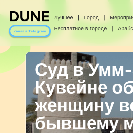
DUNE
Лучшее
|
Город
|
Меропри
Бесплатное в городе
|
Арабс
Канал в Telegram
Суд в Умм-
Кувейне о
женщину в
бывшему м