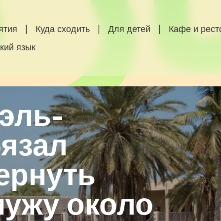
ятия
|
Куда сходить
|
Для детей
|
Кафе и рес
кий язык
эль-
бязал
ернуть
ужу около