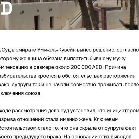
ED
‍⚖️Суд в эмирате Умм‑эль‑Кувейн вынес решение, согласно
оторому женщина обязана выплатить бывшему мужу
омпенсацию в размере около 200 000 AED. Причина
азбирательства кроется в обстоятельствах расторжения
рака: супруги так и не начали совместно проживать после
аключения союза.
 ходе рассмотрения дела суд установил, что инициаторо
азрыва отношений стала именно жена. Ключевым
бстоятельством стало то, что она скрыла от супруга факт
воего предыдущего брака. На основании этих выводов