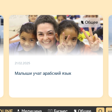
🐈 Общее
21.02.2025
Малыши учат арабский язык
DUNE
💊 Медицина
🤵‍♂️ Бизнес
🐈 Общее