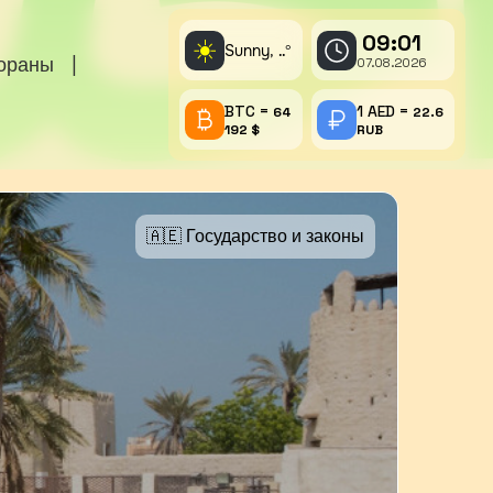
09:01
☀️
Sunny,
°
..
тораны
|
07.08.2026
BTC =
1 AED =
64
22.6
192 $
RUB
🇦🇪 Государство и законы