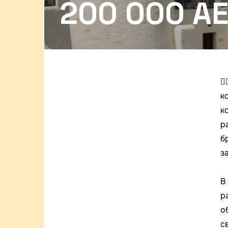
200 000 A

к
к
р
б
з
В
р
о
с