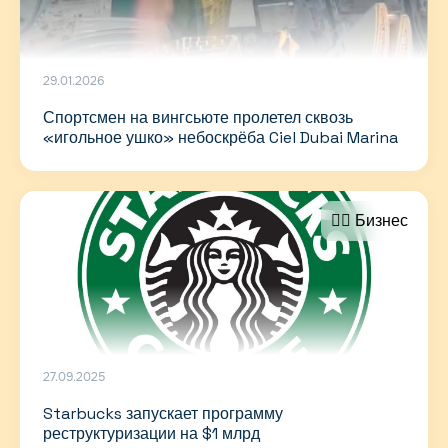
29.01.2026
Спортсмен на вингсьюте пролетел сквозь
«игольное ушко» небоскрёба Ciel Dubai Marina
🤵‍♂️ Бизнес
27.09.2025
Starbucks запускает программу
реструктуризации на $1 млрд