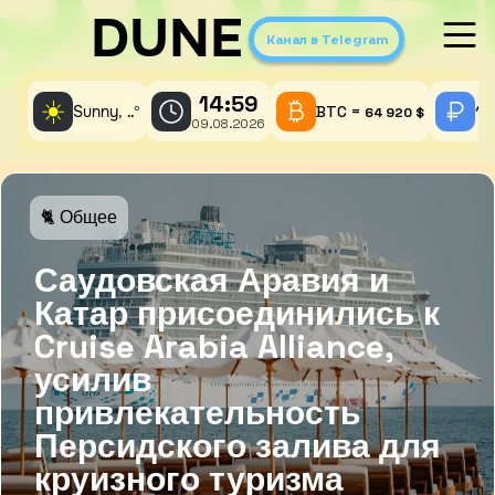
DUNE
Канал в Telegram
14:59
☀️
Sunny,
°
BTC =
1 
..
64 920 $
09.08.2026
🐈 Общее
Саудовская Аравия и
Катар присоединились к
Cruise Arabia Alliance,
усилив
привлекательность
Персидского залива для
круизного туризма