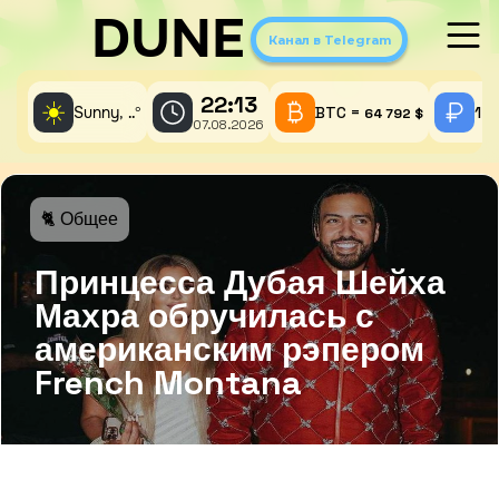
DUNE
Канал в Telegram
22:13
☀️
Sunny,
°
BTC =
1 A
..
64 792 $
07.08.2026
🐈 Общее
Принцесса Дубая Шейха
Махра обручилась с
американским рэпером
French Montana