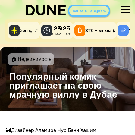
DUNE
Канал в Telegram
23:25
☀️
Sunny,
°
BTC =
1 
..
64 852 $
07.08.2026
🏠 Недвижимость
Популярный комик
приглашает на свою
мрачную виллу в Дубае
🏰Дизайнер Аламира Нур Бани Хашим