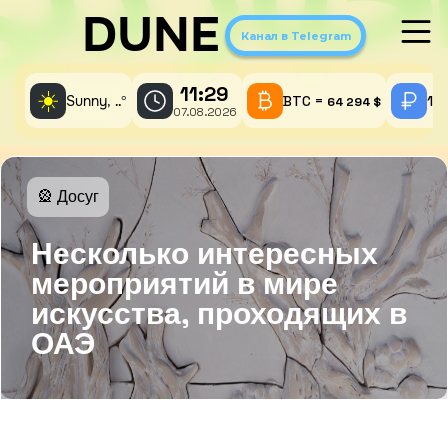
DUNE
Канал в Telegram
11:29
☀️
Sunny,
°
BTC =
1 
..
64 294 $
07.08.2026
🎡 Досуг
Несколько интересных
мероприятий в мире
искусства, проходящих в
ОАЭ