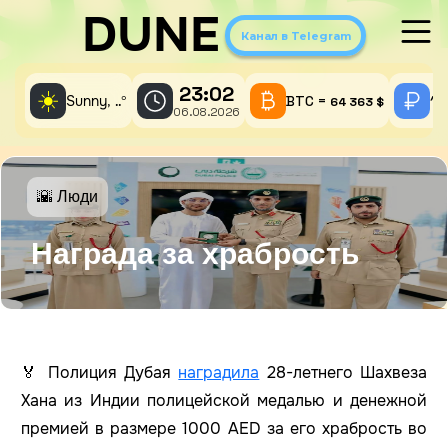
DUNE
Канал в Telegram
23:02
☀️
Sunny,
°
BTC =
1 
..
64 363 $
06.08.2026
🌇 Люди
Награда за храбрость
🏅 Полиция Дубая
наградила
28-летнего Шахвеза
Хана из Индии полицейской медалью и денежной
премией в размере 1000 AED за его храбрость во