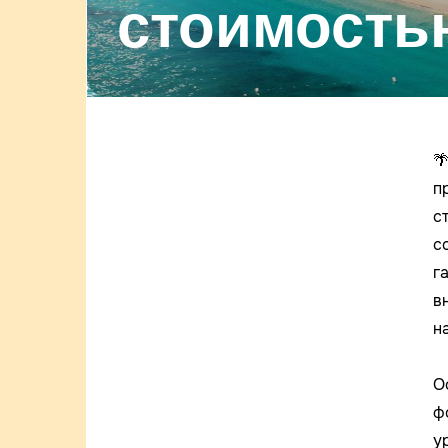
стоимость

п
с
с
г
в
н
О
ф
у