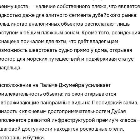
реимуществ — наличие собственного пляжа, что является
едкостью даже для элитного сегмента дубайского рынка:
ольшинство аналогичных объектов располагают лишь
оступом к общим пляжным зонам. Кроме того, резиденци
снащена причалом для яхты, что даёт владельцам
озможность швартовать судно прямо у дома, открывая
ростор для морских путешествий и подчёркивая статус
ладельца.
асположение на Пальме Джумейра усиливает
ривлекательность объекта: из окон открываются
авораживающие панорамные виды на Персидский залив, 
лизость к ключевым достопримечательностям Дубая
ополняется развитой инфраструктурой премиум‑класса 
 шаговой доступности находятся роскошные отели,
естораны и бутики.