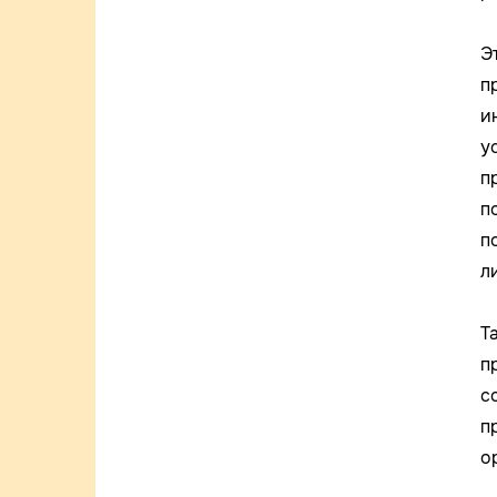
Э
п
и
у
п
п
п
л
Т
п
с
п
о