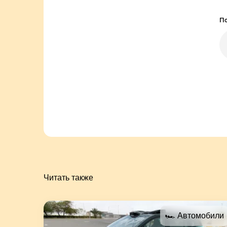
По
Читать также
🏎 Автомобили