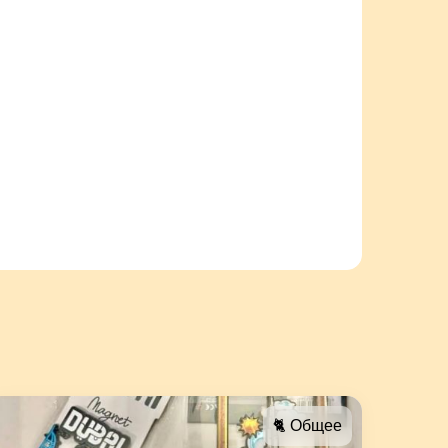
🐈 Общее