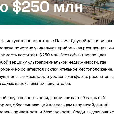
ю $250 млн
На искусственном острове Пальма Джумейра появилась
родаже поистине уникальная прибрежная резиденция, чь
тоимость достигает $250 млн. Этот объект воплощает
обой вершину ультрапремиальной недвижимости, где
армонично сочетаются исключительное местоположение,
нушительные масштабы и уровень комфорта, рассчитанн
а самых взыскательных покупателей.
собенную ценность резиденции придаёт её закрытый
ормат, обеспечивающий владельцам непревзойдённый
ровень приватности и безопасности. Среди выделяющихс