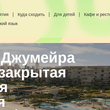
ятия
|
Куда сходить
|
Для детей
|
Кафе и рес
кий язык
 Джумейра
 закрытая
я
я