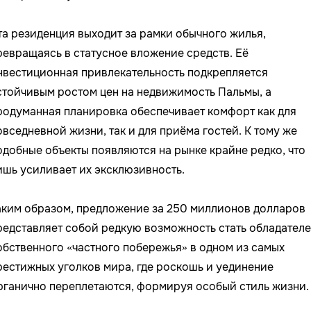
та резиденция выходит за рамки обычного жилья,
ревращаясь в статусное вложение средств. Её
нвестиционная привлекательность подкрепляется
стойчивым ростом цен на недвижимость Пальмы, а
родуманная планировка обеспечивает комфорт как для
овседневной жизни, так и для приёма гостей. К тому же
одобные объекты появляются на рынке крайне редко, что
ишь усиливает их эксклюзивность.
аким образом, предложение за 250 миллионов долларов
редставляет собой редкую возможность стать обладател
обственного «частного побережья» в одном из самых
рестижных уголков мира, где роскошь и уединение
рганично переплетаются, формируя особый стиль жизни.