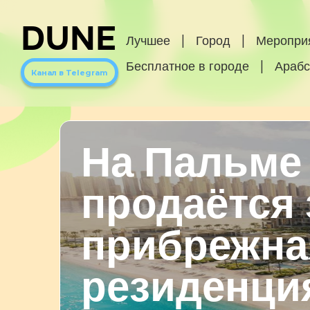
DUNE
Лучшее
|
Город
|
Меропри
Бесплатное в городе
|
Арабс
Канал в Telegram
На Пальме
продаётся
прибрежна
резиденци