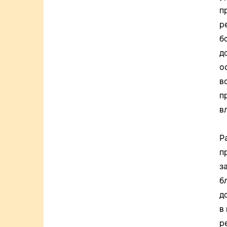
п
р
б
д
о
в
п
в
Р
п
з
б
д
в
р