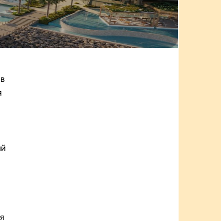
 в
я
ый
я