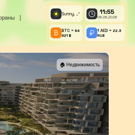
11:55
☀️
Sunny,
°
..
тораны
|
08.08.2026
BTC =
1 AED =
64
22.3
921 $
RUB
🏠 Недвижимость