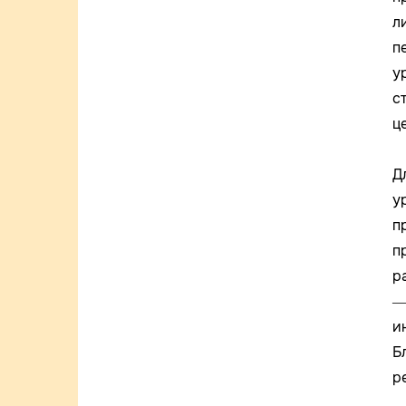
л
п
у
с
ц
Д
у
п
п
р
—
и
Б
р