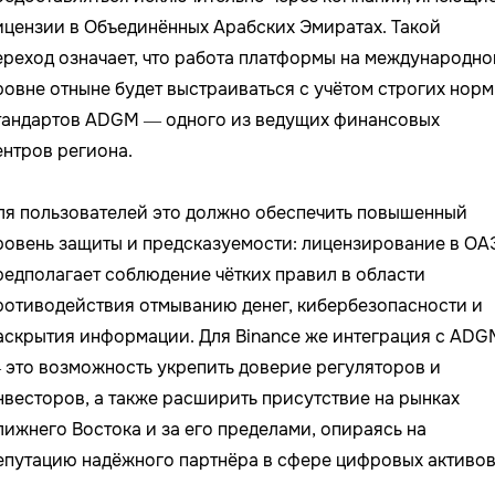
ицензии в Объединённых Арабских Эмиратах. Такой
ереход означает, что работа платформы на международно
ровне отныне будет выстраиваться с учётом строгих норм
тандартов ADGM — одного из ведущих финансовых
ентров региона.
ля пользователей это должно обеспечить повышенный
ровень защиты и предсказуемости: лицензирование в ОА
редполагает соблюдение чётких правил в области
ротиводействия отмыванию денег, кибербезопасности и
аскрытия информации. Для Binance же интеграция с ADG
 это возможность укрепить доверие регуляторов и
нвесторов, а также расширить присутствие на рынках
лижнего Востока и за его пределами, опираясь на
епутацию надёжного партнёра в сфере цифровых активов