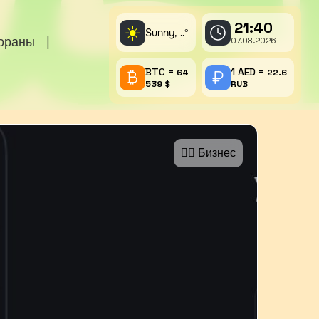
21:40
☀️
Sunny,
°
..
тораны
|
07.08.2026
BTC =
1 AED =
64
22.6
539 $
RUB
🤵‍♂️ Бизнес