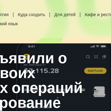
ятия
|
Куда сходить
|
Для детей
|
Кафе и рес
кий язык
бъявили о
своих
х операций
ирование