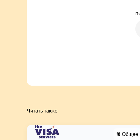
По
Читать также
🐈 Общее