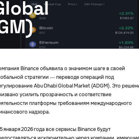
Global
DGM)
омпания Binance объявила о значимом шаге в своей
лобальной стратегии — переводе операций под
егулирование Abu Dhabi Global Market (ADGM). Это решен
ризвано усилить прозрачность и соответствие
еятельности платформы требованиям международного
инансового надзора.
 5 января 2026 года все сервисы Binance будут
редоставляться исключительно через компании, имеющи