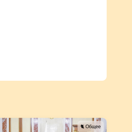
🐈 Общее