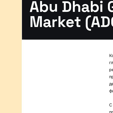
Abu Dhabi 
Market (A
К
г
р
п
д
ф
С
п