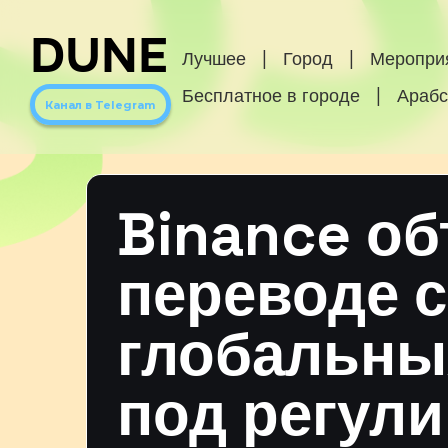
DUNE
Лучшее
|
Город
|
Меропри
Бесплатное в городе
|
Арабс
Канал в Telegram
Binance о
переводе 
глобальны
под регул