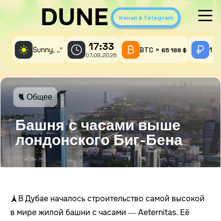
DUNE
Канал в Telegram
17:33
☀️
Sunny,
°
BTC =
1 A
..
65 188 $
07.08.2026
🐈 Общее
Башня с часами выше
лондонского Биг-Бена
🗼
В Дубае началось строительство самой высокой
в мире жилой башни с часами — Aeternitas. Её