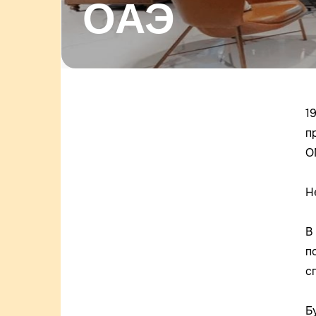
ОАЭ
1
п
O
Н
В
п
с
Б