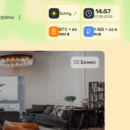
14:57
☀️
Sunny,
°
..
тораны
|
07.08.2026
BTC =
1 AED =
64
22.6
850 $
RUB
🤵‍♂️ Бизнес