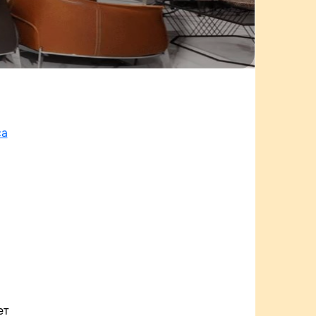
са
ет