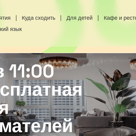
ятия
|
Куда сходить
|
Для детей
|
Кафе и рес
кий язык
 11:00
есплатная
я
мателей