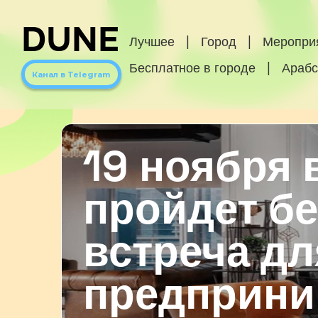
DUNE
Лучшее
|
Город
|
Меропри
Бесплатное в городе
|
Арабс
Канал в Telegram
19 ноября в
пройдет б
встреча дл
предприни