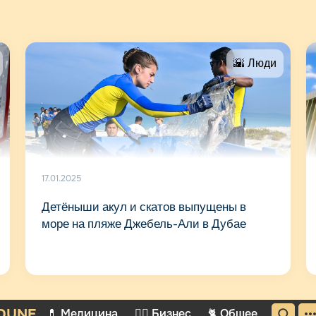
🌇 Люди
17.01.2025
Детёныши акул и скатов выпущены в
море на пляже Джебель-Али в Дубае
DUNE
💊 Медицина
🤵‍♂️ Бизнес
🐈 Общее