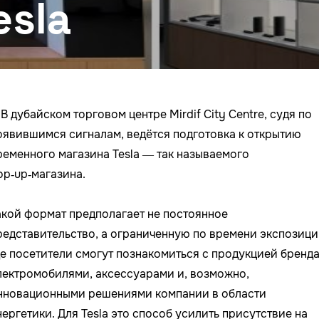
esla
В дубайском торговом центре Mirdif City Centre, судя по
оявившимся сигналам, ведётся подготовка к открытию
ременного магазина Tesla — так называемого
op‑up‑магазина.
акой формат предполагает не постоянное
редставительство, а ограниченную по времени экспозици
де посетители смогут познакомиться с продукцией бренда
лектромобилями, аксессуарами и, возможно,
нновационными решениями компании в области
нергетики. Для Tesla это способ усилить присутствие на