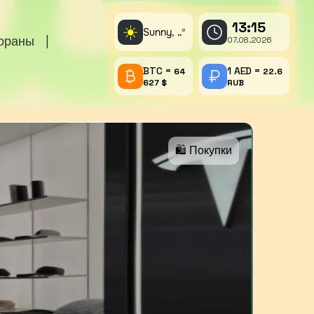
13:15
☀️
Sunny,
°
..
тораны
|
07.08.2026
BTC =
1 AED =
64
22.6
627 $
RUB
🛍 Покупки