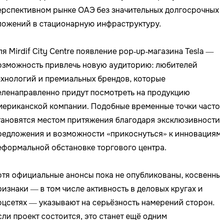
ерспективном рынке ОАЭ без значительных долгосрочных
ложений в стационарную инфраструктуру.
ля Mirdif City Centre появление pop‑up‑магазина Tesla —
озможность привлечь новую аудиторию: любителей
ехнологий и премиальных брендов, которые
еленаправленно придут посмотреть на продукцию
мериканской компании. Подобные временные точки часто
тановятся местом притяжения благодаря эксклюзивности
редложения и возможности «прикоснуться» к инновациям
еформальной обстановке торгового центра.
отя официальные анонсы пока не опубликованы, косвенн
ризнаки — в том числе активность в деловых кругах и
оцсетях — указывают на серьёзность намерений сторон.
сли проект состоится, это станет ещё одним