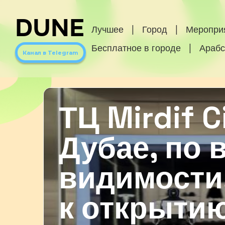
DUNE
Лучшее
|
Город
|
Меропри
Бесплатное в городе
|
Арабс
Канал в Telegram
ТЦ Mirdif C
Дубае, по 
видимости,
к открыти