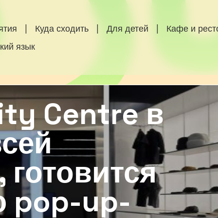
ятия
|
Куда сходить
|
Для детей
|
Кафе и рес
кий язык
ity Centre в
всей
 готовится
ю pop-up-