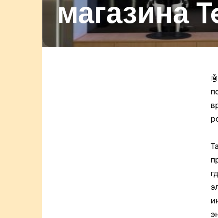
магазина T

п
в
p
Т
п
г
э
и
э