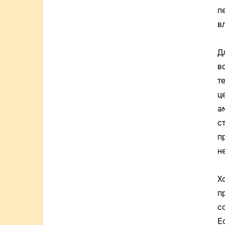
п
в
Д
в
т
ц
а
с
п
н
Х
п
с
Е