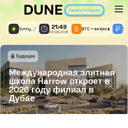
DUNE
Канал в Telegram
21:49
☀️
Sunny,
°
BTC =
1 
..
64 520 $
06.08.2026
🤖 Будущее
Международная элитная
школа Harrow откроет в
2026 году филиал в
Дубае