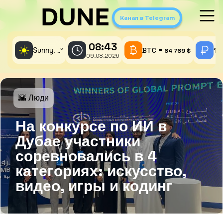
DUNE
Канал в Telegram
08:43
☀️
Sunny,
°
BTC =
1 
..
64 769 $
09.08.2026
🌇 Люди
На конкурсе по ИИ в
Дубае участники
соревновались в 4
категориях: искусство,
видео, игры и кодинг