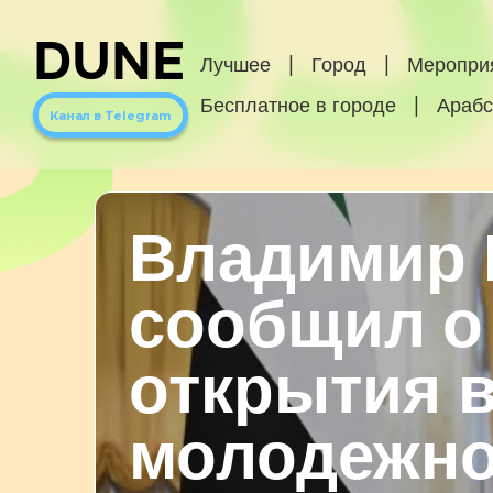
DUNE
Лучшее
|
Город
|
Меропри
Бесплатное в городе
|
Арабс
Канал в Telegram
Владимир 
сообщил о
открытия 
молодежно