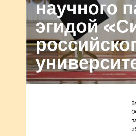
научного п
эгидой «С
российско
университ
В
О
п
о