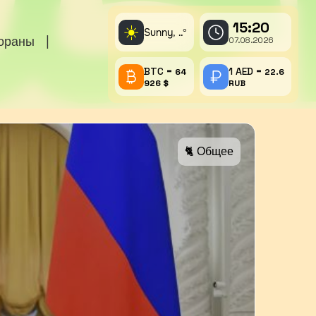
15:20
☀️
Sunny,
°
..
тораны
|
07.08.2026
BTC =
1 AED =
64
22.6
926 $
RUB
🐈 Общее