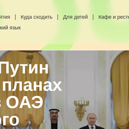
ятия
|
Куда сходить
|
Для детей
|
Кафе и рес
кий язык
Путин
 планах
в ОАЭ
го