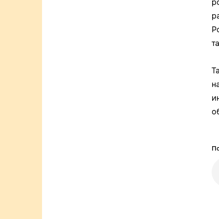
р
р
Р
т
Т
н
и
о
По