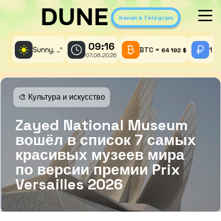
DUNE
Канал в Telegram
09:16
☀️
Sunny,
°
BTC =
1 A
..
64 192 $
07.08.2026
🎨 Культура и искусство
Zayed National Museum
вошёл в список 7 самых
красивых музеев мира
по версии премии Prix
Versailles 2026