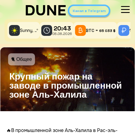
DUNE
Канал в Telegram
20:43
☀️
Sunny,
°
BTC =
1 
..
65 033 $
08.08.2026
🐈 Общее
Крупный пожар на
заводе в промышленной
зоне Аль-Халила
🔥В промышленной зоне Аль-Халила в Рас-эль-