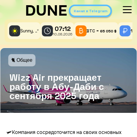
DUNE
Канал в Telegram
07:12
☀️
Sunny,
°
BTC =
1 
..
65 050 $
10.08.2026
🐈 Общее
Wizz Air прекращает
работу в Абу-Даби с
сентября 2025 года
🛩️Компания сосредоточится на своих основных