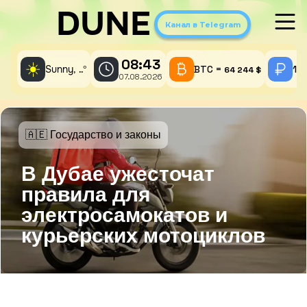
DUNE
Канал в Telegram
08:43
☀️
Sunny,
°
BTC =
1 
..
64 244 $
07.08.2026
🇦🇪 Государство и законы
В Дубае ужесточат
правила для
электросамокатов и
курьерских мотоциклов