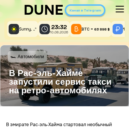
DUNE
Канал в Telegram
23:32
☀️
Sunny,
°
BTC =
1 
..
63 898 $
10.08.2026
🏎 Автомобили
В Рас-эль-Хайме
запустили сервис такси
на ретро-автомобилях
В эмирате Рас‑эль‑Хайма стартовал необычный