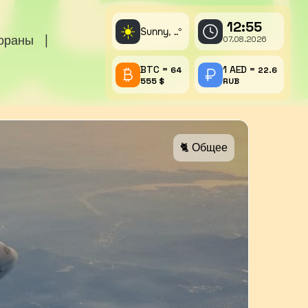
12:55
☀️
Sunny,
°
..
тораны
|
07.08.2026
BTC =
1 AED =
64
22.6
555 $
RUB
🐈 Общее