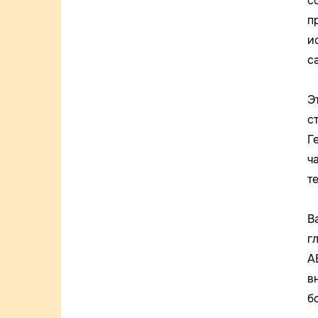
с
п
и
са
Э
с
Г
ч
т
В
г
A
в
б