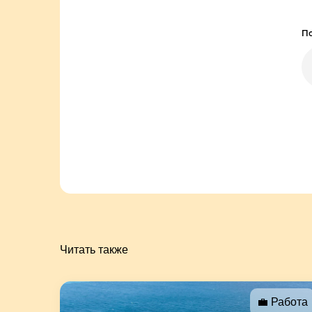
По
Читать также
💼 Работа