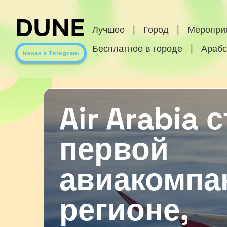
DUNE
Лучшее
|
Город
|
Меропри
Бесплатное в городе
|
Арабс
Канал в Telegram
Air Arabia 
первой
авиакомпа
регионе,