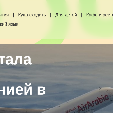
ятия
|
Куда сходить
|
Для детей
|
Кафе и рес
кий язык
стала
нией в