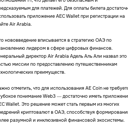
оотношении 1:1, что делает его безопасным и
редсказуемым для платежей. Для оплаты билета достаточ
спользовать приложение AEC Wallet при регистрации на
йте Air Arabia.
то нововведение вписывается в стратегию ОАЭ по
тановлению лидером в сфере цифровых финансов.
енеральный директор Air Arabia Адель Аль Али назвал это
астью миссии по предоставлению путешественникам
ехнологических преимуществ.
ажно отметить, что для использования AE Coin не требует
лубокое понимание Web3 — достаточно иметь приложени
EC Wallet. Это решение может стать первым из многих
недрений криптовалют в ОАЭ, способствуя формирован
олее разумной и инклюзивной финансовой экосистемы.