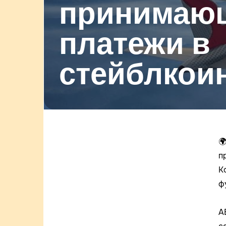
принимаю
платежи в
стейблкоин

п
К
ф
A