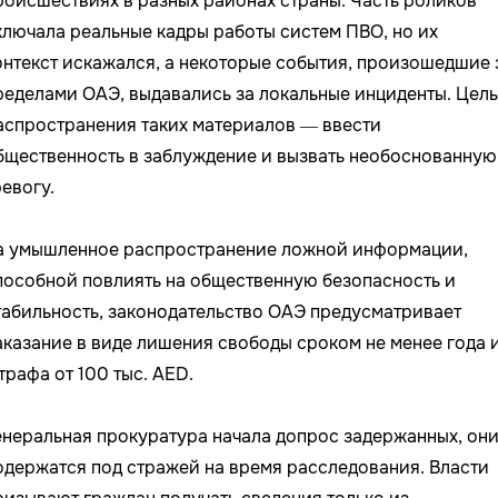
роисшествиях в разных районах страны. Часть роликов
ключала реальные кадры работы систем ПВО, но их
онтекст искажался, а некоторые события, произошедшие 
ределами ОАЭ, выдавались за локальные инциденты. Цель
аспространения таких материалов — ввести
бщественность в заблуждение и вызвать необоснованную
ревогу.
а умышленное распространение ложной информации,
пособной повлиять на общественную безопасность и
табильность, законодательство ОАЭ предусматривает
аказание в виде лишения свободы сроком не менее года 
трафа от 100 тыс. AED.
енеральная прокуратура начала допрос задержанных, он
одержатся под стражей на время расследования. Власти