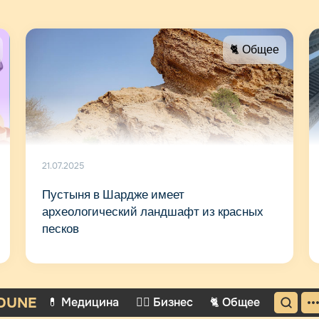
🐈 Общее
21.07.2025
Пустыня в Шардже имеет
археологический ландшафт из красных
песков
DUNE
💊 Медицина
🤵‍♂️ Бизнес
🐈 Общее