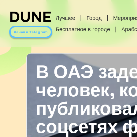
DUNE
Лучшее
|
Город
|
Меропри
Бесплатное в городе
|
Арабс
Канал в Telegram
В ОАЭ зад
человек, к
публикова
соцсетях 