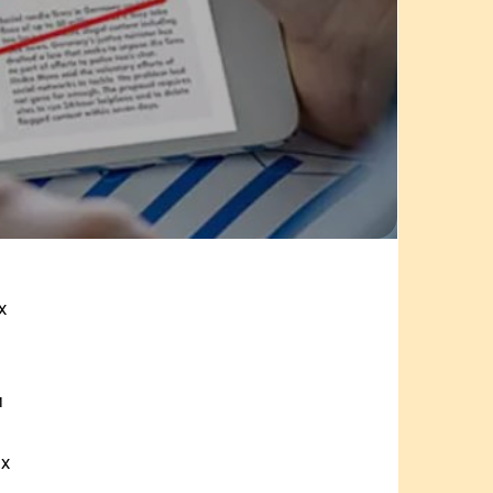
х
и
х