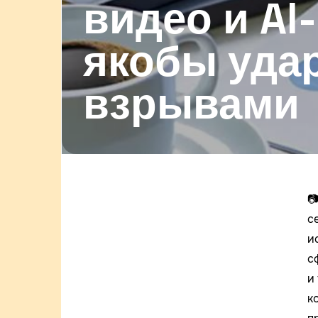
видео и AI
якобы уда
взрывами

с
и
с
и
к