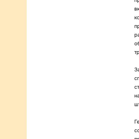
п
в
к
п
р
о
т
З
с
с
н
ш
Г
с