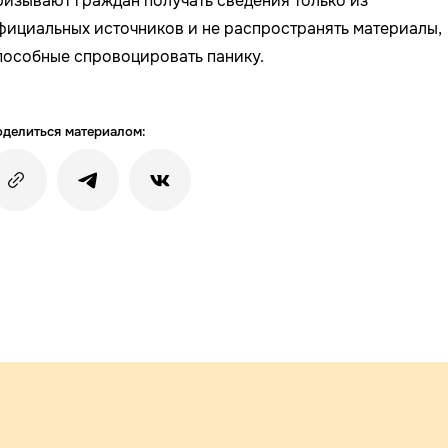
ризывают граждан получать сведения только из
фициальных источников и не распространять материалы,
пособные спровоцировать панику.
делиться материалом: