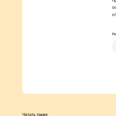
п
о
с
По
Читать также