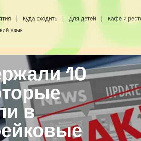
ятия
|
Куда сходить
|
Для детей
|
Кафе и рес
кий язык
ержали 10
оторые
ли в
фейковые