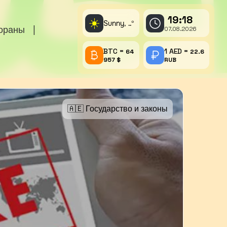
19:18
☀️
Sunny,
°
..
тораны
|
07.08.2026
BTC =
1 AED =
64
22.6
957 $
RUB
🇦🇪 Государство и законы