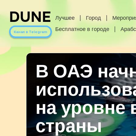
DUNE
Лучшее
|
Город
|
Меропри
Бесплатное в городе
|
Арабс
Канал в Telegram
В ОАЭ нач
использов
на уровне 
страны