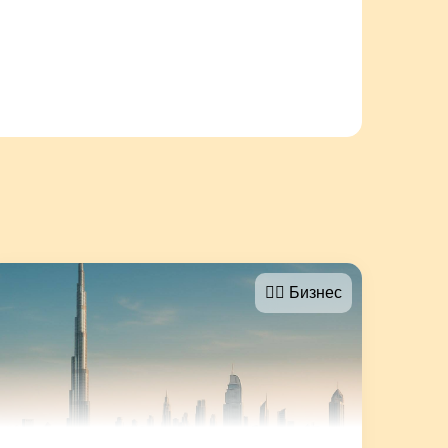
🤵‍♂️ Бизнес