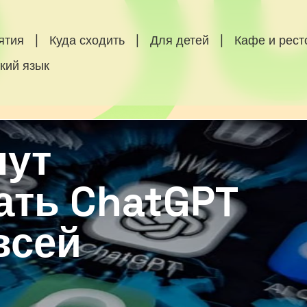
ятия
|
Куда сходить
|
Для детей
|
Кафе и рес
кий язык
нут
ать ChatGPT
всей