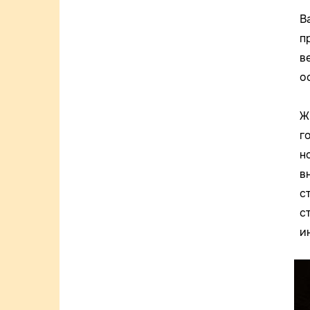
В
п
в
о
Ж
г
н
в
с
с
и