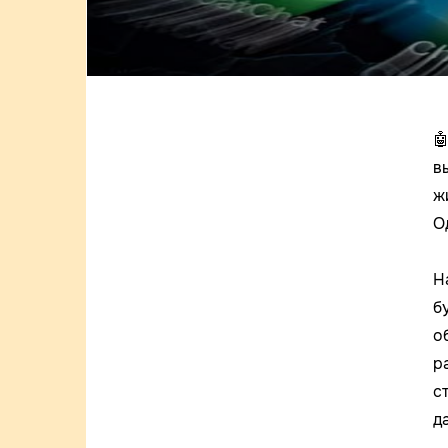

в
ж
О
Н
б
о
р
с
д