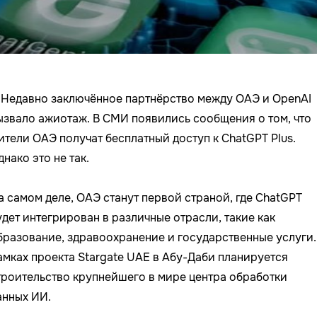

Недавно заключённое партнёрство между ОАЭ и OpenAI
ызвало ажиотаж. В СМИ появились сообщения о том, что
ители ОАЭ получат бесплатный доступ к ChatGPT Plus.
днако это не так.
а самом деле, ОАЭ станут первой страной, где ChatGPT
удет интегрирован в различные отрасли, такие как
бразование, здравоохранение и государственные услуги.
амках проекта Stargate UAE в Абу-Даби планируется
троительство крупнейшего в мире центра обработки
анных ИИ.