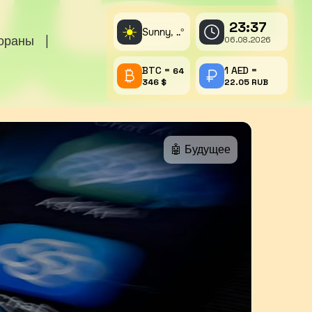
23:37
☀️
Sunny,
°
..
тораны
|
06.08.2026
BTC =
1 AED =
64
346 $
22.05 RUB
🤖 Будущее