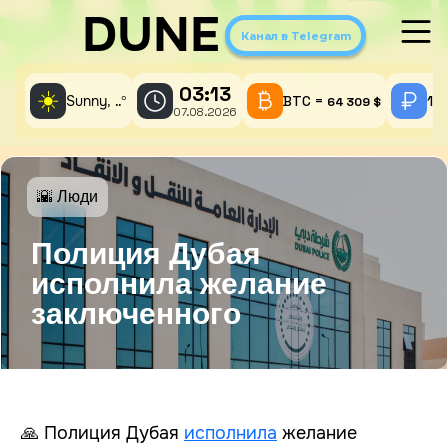
DUNE
Канал в Telegram
03:13
☀️
Sunny,
°
BTC =
1 
..
64 309 $
07.08.2026
🌇 Люди
Полиция Дубая
исполнила желание
заключенного
🙏 Полиция Дубая
исполнила
желание