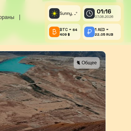
01:16
☀️
Sunny,
°
..
тораны
|
07.08.2026
BTC =
1 AED =
64
409 $
22.05 RUB
🐈 Общее