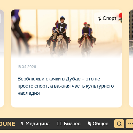
🥇 Спорт
18.04.2026
Верблюжьи скачки в Дубае – это не
просто спорт, а важная часть культурного
наследия
DUNE
💊 Медицина
🤵‍♂️ Бизнес
🐈 Общее