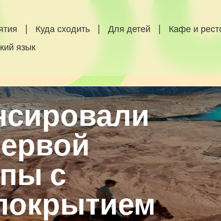
ятия
|
Куда сходить
|
Для детей
|
Кафе и рес
кий язык
нсировали
первой
опы с
покрытием