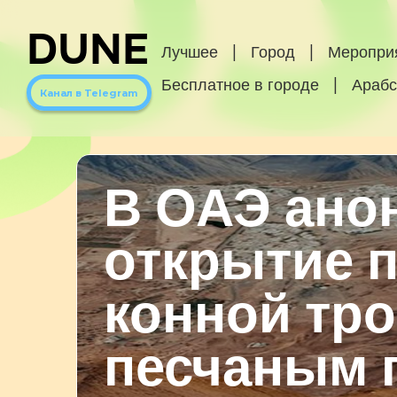
DUNE
Лучшее
|
Город
|
Меропри
Бесплатное в городе
|
Арабс
Канал в Telegram
В ОАЭ ано
открытие 
конной тр
песчаным 