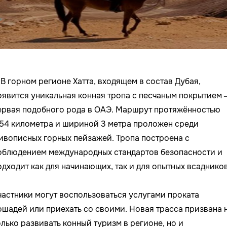
В горном регионе Хатта, входящем в состав Дубая,
оявится уникальная конная тропа с песчаным покрытием
ервая подобного рода в ОАЭ. Маршрут протяжённостью
,54 километра и шириной 3 метра проложен среди
ивописных горных пейзажей. Тропа построена с
облюдением международных стандартов безопасности и
одходит как для начинающих, так и для опытных всаднико
частники могут воспользоваться услугами проката
ошадей или приехать со своими. Новая трасса призвана 
олько развивать конный туризм в регионе, но и