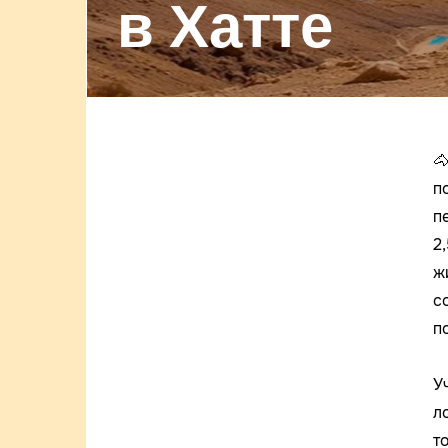
в Хатте

п
п
2
ж
с
п
У
л
т