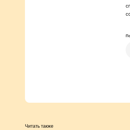
с
с
По
Читать также