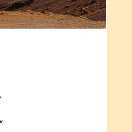
 —
в.
не