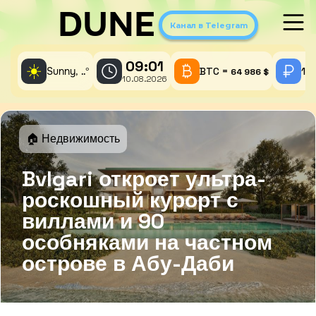
DUNE
Канал в Telegram
09:01
☀️
Sunny,
°
BTC =
1 
..
64 986 $
10.08.2026
🏠 Недвижимость
Bvlgari откроет ультра-
роскошный курорт с
виллами и 90
особняками на частном
острове в Абу-Даби