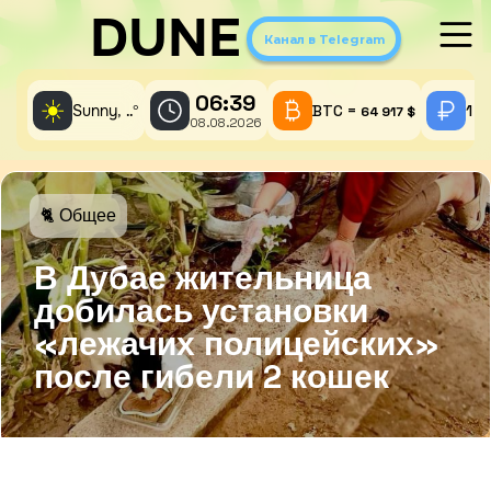
DUNE
Канал в Telegram
06:39
☀️
Sunny,
°
BTC =
1 A
..
64 917 $
08.08.2026
🐈 Общее
В Дубае жительница
добилась установки
«лежачих полицейских»
после гибели 2 кошек