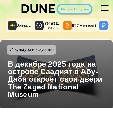
DUNE
Канал в Telegram
01:04
☀️
Sunny,
°
BTC =
1 
..
64 936 $
08.08.2026
🎨 Культура и искусство
В декабре 2025 года на
острове Саадият в Абу-
Даби откроет свои двери
The Zayed National
Museum