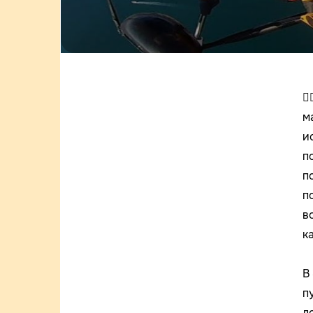

м
и
п
п
п
в
к
В
п
д