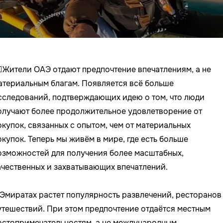
‍♂️Жители ОАЭ отдают предпочтение впечатлениям, а не
атериальным благам. Появляется всё больше
сследований, подтверждающих идею о том, что люди
олучают более продолжительное удовлетворение от
окупок, связанных с опытом, чем от материальных
окупок. Теперь мы живём в мире, где есть больше
озможностей для получения более масштабных,
ачественных и захватывающих впечатлений.
 Эмиратах растет популярность развлечений, ресторанов
утешествий. При этом предпочтение отдаётся местным
остопримечательностям, а не международным