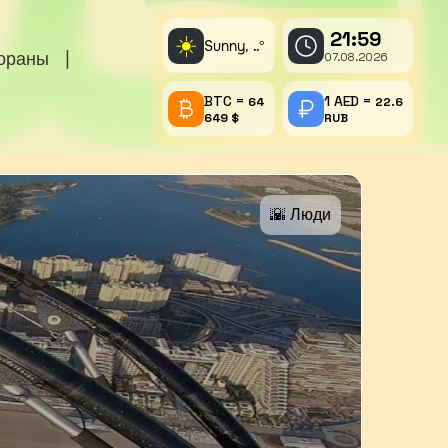
21:59
☀️
Sunny,
°
..
тораны
|
07.08.2026
BTC =
1 AED =
64
22.6
649 $
RUB
🌇 Люди