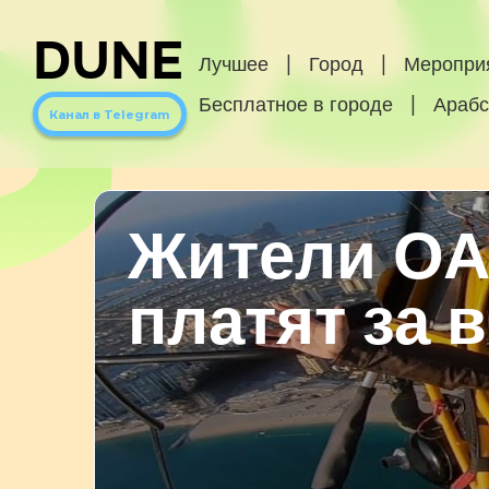
DUNE
Лучшее
|
Город
|
Меропри
Бесплатное в городе
|
Арабс
Канал в Telegram
Жители ОА
платят за 