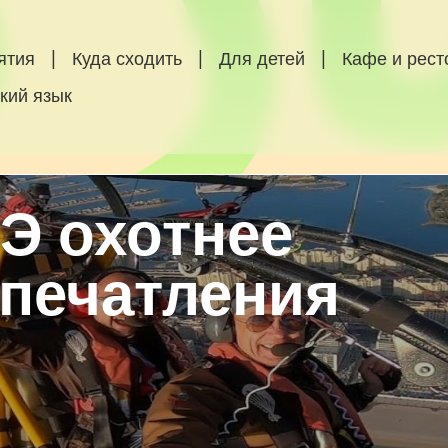
ятия
|
Куда сходить
|
Для детей
|
Кафе и рес
кий язык
Э охотнее
впечатления