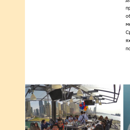
п
о
м
С
я
п