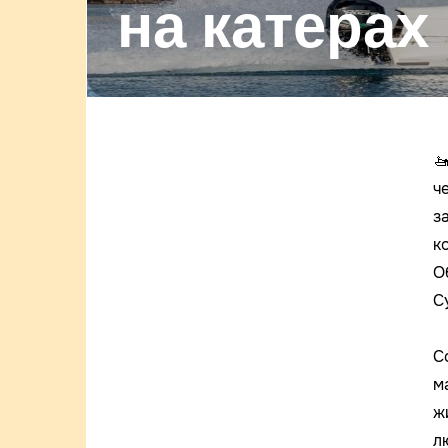
на катерах

ч
з
к
О
С
С
м
ж
л