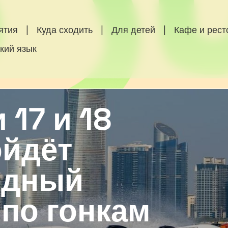
ятия
|
Куда сходить
|
Для детей
|
Кафе и рес
кий язык
 17 и 18
ойдёт
одный
по гонкам