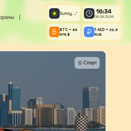
16:34
☀️
Sunny,
°
..
тораны
|
08.08.2026
BTC =
1 AED =
64
22.3
976 $
RUB
🥇 Спорт