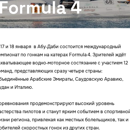
 Formula 4
17 и 18 января в Абу‑Даби состоится международный
емпионат по гонкам на катерах Formula 4. Зрителей ждёт
ахватывающее водно‑моторное состязание с участием 12
оманд, представляющих сразу четыре страны:
бъединённые Арабские Эмираты, Саудовскую Аравию,
удан и Италию.
оревнования продемонстрируют высокий уровень
астерства пилотов и станут ярким событием в спортивно
изни региона, привлекая как местных болельщиков, так и
юбителей скоростных гонок из других стран.