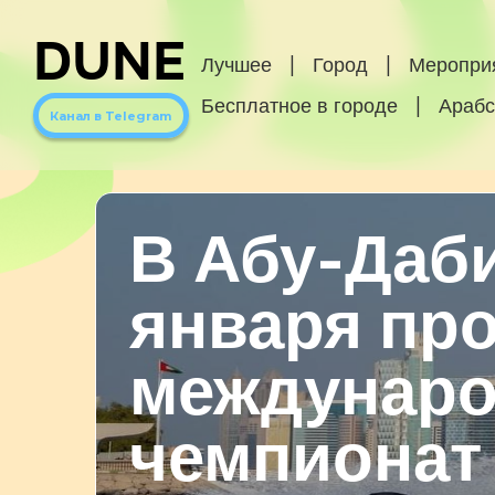
DUNE
Лучшее
|
Город
|
Меропри
Бесплатное в городе
|
Арабс
Канал в Telegram
В Абу-Даби
января пр
междунар
чемпионат 