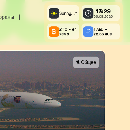
13:29
☀️
Sunny,
°
..
тораны
|
06.08.2026
BTC =
1 AED =
64
734 $
22.05 RUB
🐈 Общее