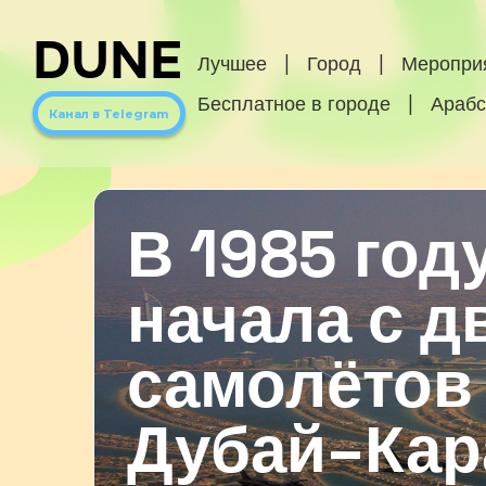
DUNE
Лучшее
|
Город
|
Меропри
Бесплатное в городе
|
Арабс
Канал в Telegram
В 1985 год
начала с д
самолётов 
Дубай–Кар