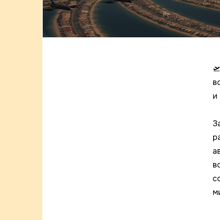

в
и
З
р
а
в
с
м