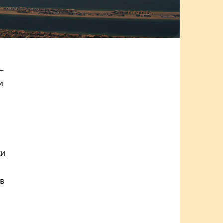
—
м
ки
в