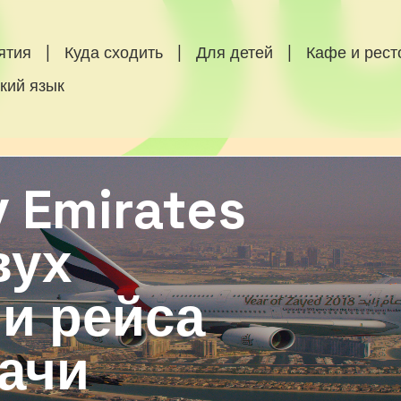
ятия
|
Куда сходить
|
Для детей
|
Кафе и рес
кий язык
у Emirates
вух
и рейса
ачи