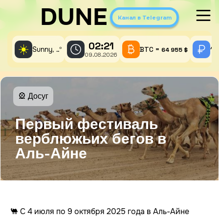
DUNE
Канал в Telegram
02:21
☀️
Sunny,
°
BTC =
1 
..
64 955 $
09.08.2026
🎡 Досуг
Первый фестиваль
верблюжьих бегов в
Аль-Айне
🐫 С 4 июля по 9 октября 2025 года в Аль-Айне