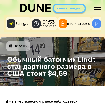
DUNE
Канал в Telegram
01:53
☀️
Sunny,
°
BTC =
1 
..
64 993 $
09.08.2026
🛍 Покупки
Обычный батончик Lindt
стандартного размера в
США стоит $4,59
🍫На американском рынке наблюдается