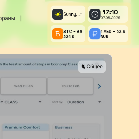
17:10
☀️
Sunny,
°
..
тораны
|
07.08.2026
BTC =
1 AED =
65
22.6
224 $
RUB
🐈 Общее