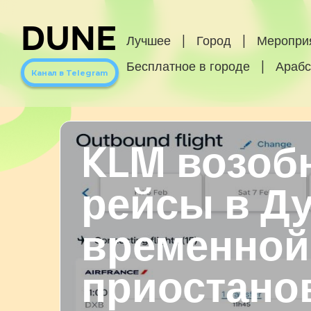
DUNE
Лучшее
|
Город
|
Меропри
Бесплатное в городе
|
Арабс
Канал в Telegram
KLM возоб
рейсы в Д
временной
приостано