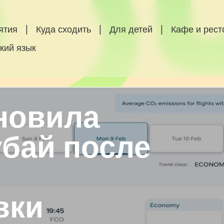
ятия
|
Куда сходить
|
Для детей
|
Кафе и рес
кий язык
новила
убай после
вки