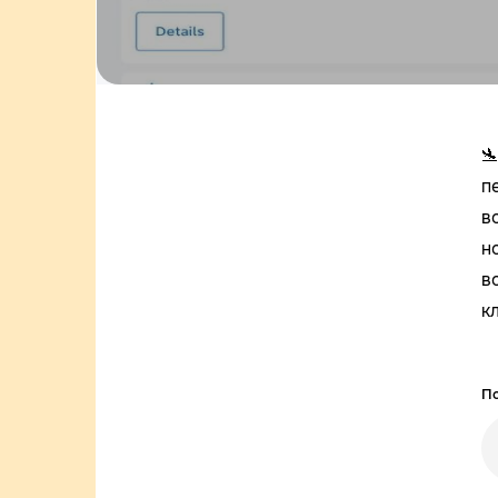

п
в
н
в
к
По