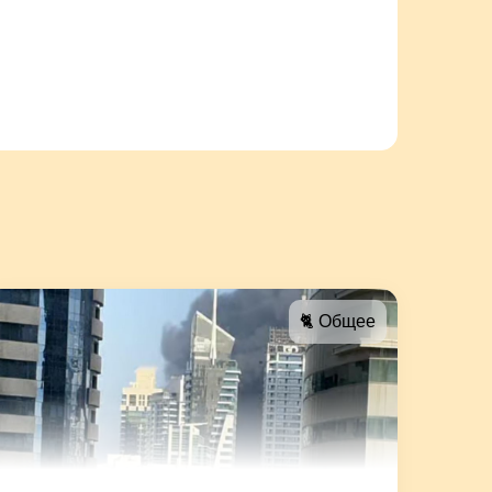
🐈 Общее