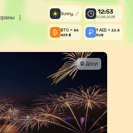
12:53
☀️
Sunny,
°
..
тораны
|
07.08.2026
BTC =
1 AED =
64
22.6
425 $
RUB
🎡 Досуг