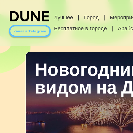
DUNE
Лучшее
|
Город
|
Меропри
Бесплатное в городе
|
Арабс
Канал в Telegram
Новогодний
видом на 