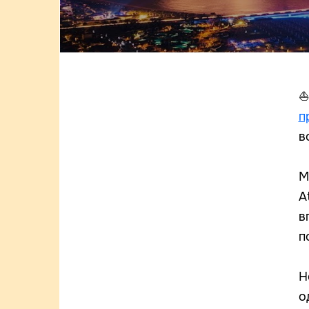
⛵
п
в
М
A
в
п
Н
о