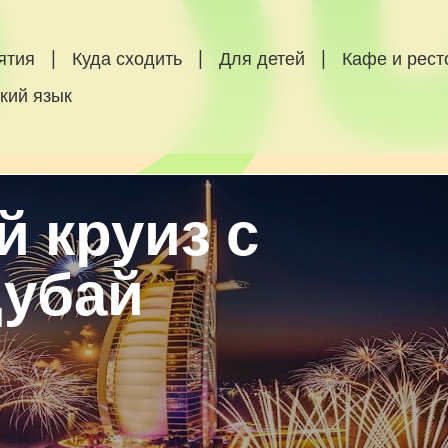
ятия
|
Куда сходить
|
Для детей
|
Кафе и рес
кий язык
 круиз с
Дубай