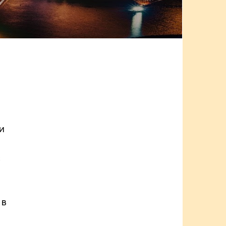
и
с
 в