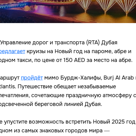
️Управление дорог и транспорта (RTA) Дубая
редлагает
круизы на Новый год на пароме, абре и
одном такси, по цене от 150 AED за место на абре.
аршрут
пройдёт
мимо Бурдж-Халифы, Burj Al Arab 
tlantis.
Путешествие обещает незабываемые
печатления, сочетающие праздничную атмосферу 
одсвеченной береговой линией Дубая.
е упустите возможность встретить Новый 2025 год
дном из самых знаковых городов мира —