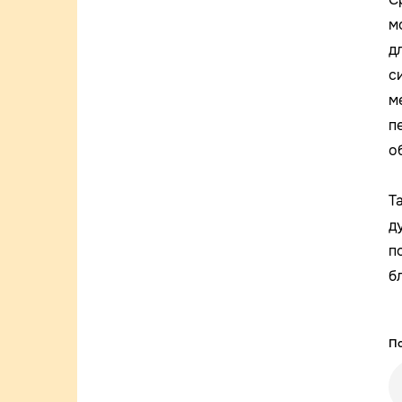
м
д
с
м
п
о
Т
д
п
б
По