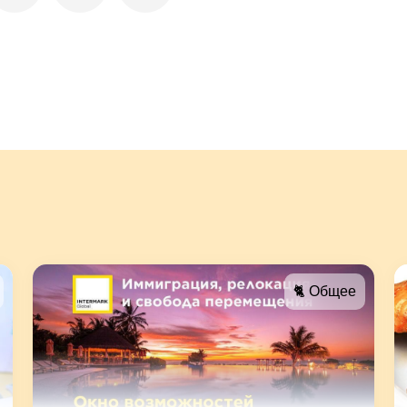
🐈 Общее