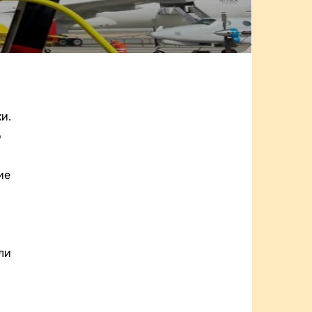
и.
о
ие
ли