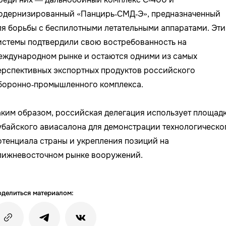
одернизированный «Панцирь‑СМД‑Э», предназначенный
ля борьбы с беспилотными летательными аппаратами. Эти
истемы подтвердили свою востребованность на
еждународном рынке и остаются одними из самых
ерспективных экспортных продуктов российского
боронно‑промышленного комплекса.
аким образом, российская делегация использует площад
убайского авиасалона для демонстрации технологическо
отенциала страны и укрепления позиций на
лижневосточном рынке вооружений.
делиться материалом: