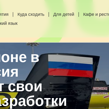
ятия
|
Куда сходить
|
Для детей
|
Кафе и рес
кий язык
оне в
сия
т свои
азработки