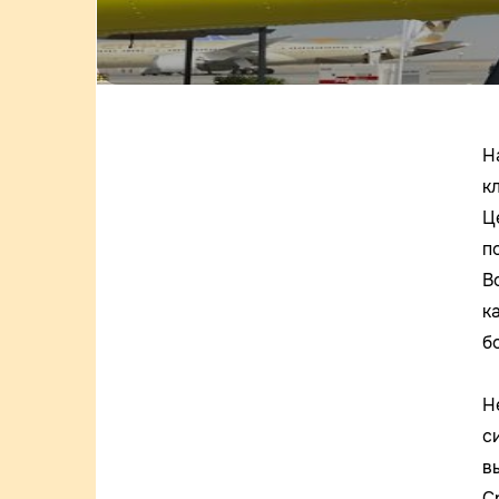
Н
к
Ц
п
В
к
б
Н
с
в
С