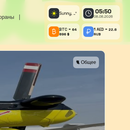
05:50
☀️
Sunny,
°
..
тораны
|
08.08.2026
BTC =
1 AED =
64
22.6
896 $
RUB
🐈 Общее