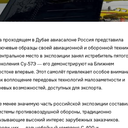
а проходящем в Дубае авиасалоне Россия представила
лючевые образцы своей авиационной и оборонной техник
ентральное место в экспозиции занял истребитель пятог
околения Су‑57Э — его демонстрируют на Ближнем
остоке впервые. Этот самолёт привлекает особое вниман
ак воплощение передовых технологий малозаметности и
оевых возможностей, доступных для экспорта.
е менее значимую часть российской экспозиции состави
истемы противовоздушной обороны, традиционно
ызывающие высокий интерес зарубежных заказчиков.
реди них — дальнобойный комплекс С‑400 и