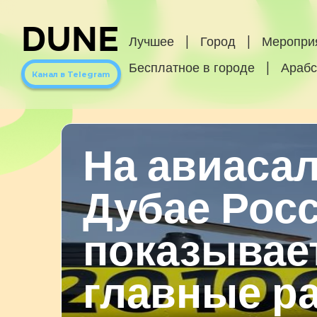
DUNE
Лучшее
|
Город
|
Меропри
Бесплатное в городе
|
Арабс
Канал в Telegram
На авиасал
Дубае Рос
показывае
главные р